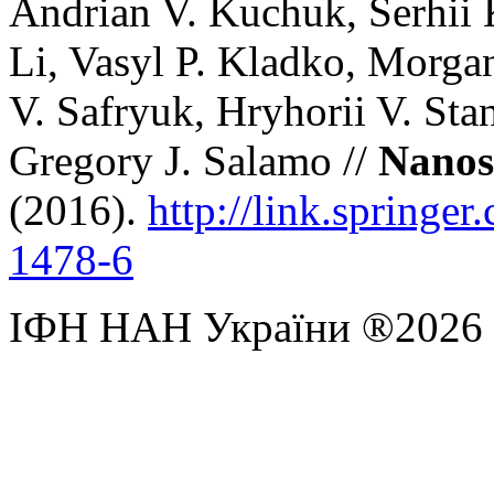
Andrian V. Kuchuk, Serhii 
Li, Vasyl P. Kladko, Morgan
V. Safryuk, Hryhorii V. St
Gregory J. Salamo //
Nanos
(2016).
http://link.springe
1478-6
ІФН НАН України ®2026