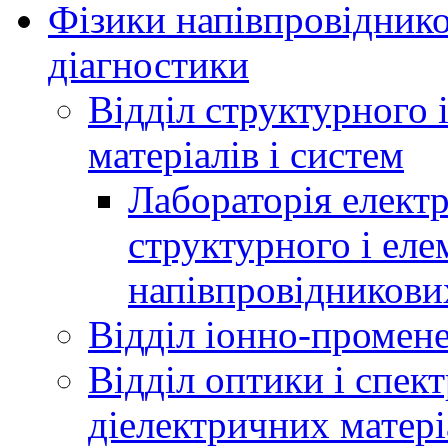
Фізики напівпровідников
діагностики
Відділ структурного 
матеріалів і систем
Лабораторія елект
структурного і еле
напівпровідникових
Відділ іонно-промене
Відділ оптики і спек
діелектричних матері