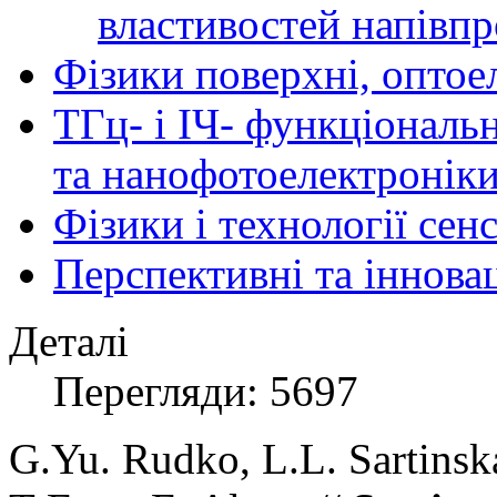
властивостей напівпр
Фізики поверхні, оптое
ТГц- і ІЧ- функціональ
та нанофотоелектронік
Фізики і технології се
Перспективні та іннова
Деталі
Перегляди: 5697
G
.
Yu
.
Rudko, L
.
L
.
Sartinsk