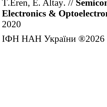
T
.
Eren, E
.
Altay
. //
Semico
Electronics & Optoelectro
2020
ІФН НАН України ®2026