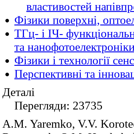
властивостей напівпр
Фізики поверхні, оптое
ТГц- і ІЧ- функціональ
та нанофотоелектронік
Фізики і технології се
Перспективні та іннова
Деталі
Перегляди: 23735
A.M. Yaremko, V.V. Korote