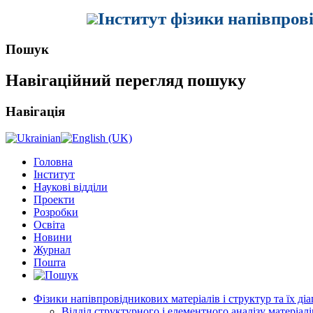
Інститут фізики напівпров
Пошук
Навігаційний перегляд пошуку
Навігація
Головна
Інститут
Наукові відділи
Проекти
Розробки
Освіта
Новини
Журнал
Пошта
Фізики напівпровідникових матеріалів і структур та їх ді
Відділ структурного і елементного аналізу матеріалі