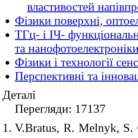
властивостей напівпр
Фізики поверхні, оптое
ТГц- і ІЧ- функціональ
та нанофотоелектронік
Фізики і технології се
Перспективні та іннова
Деталі
Перегляди: 17137
V.Bratus
, R. Melnyk
, S.