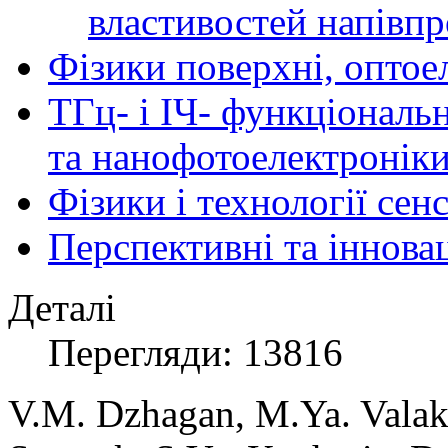
властивостей напівпр
Фізики поверхні, оптое
ТГц- і ІЧ- функціональ
та нанофотоелектронік
Фізики і технології се
Перспективні та іннова
Деталі
Перегляди: 13816
V.M. Dzhagan, M.Ya. Valak