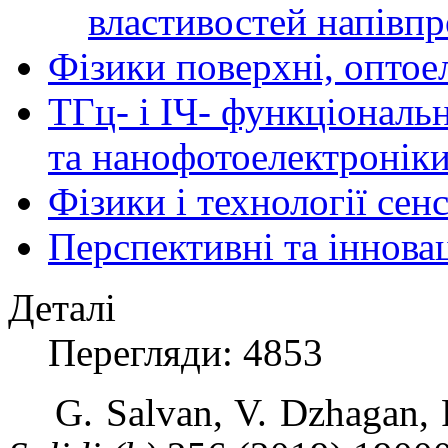
властивостей напівпр
Фізики поверхні, оптое
ТГц- і ІЧ- функціональ
та нанофотоелектронік
Фізики і технології се
Перспективні та іннова
Деталі
Перегляди: 4853
G. Salvan, V. Dzhagan, P