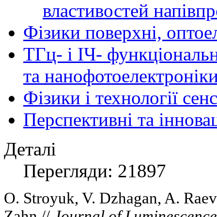
властивостей напівпр
Фізики поверхні, оптое
ТГц- і ІЧ- функціональ
та нанофотоелектронік
Фізики і технології се
Перспективні та іннова
Деталі
Перегляди: 21897
O. Stroyuk, V. Dzhagan, A. Raev
Zahn //
Journal of Luminescence