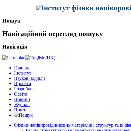
Інститут фізики напівпров
Пошук
Навігаційний перегляд пошуку
Навігація
Головна
Інститут
Наукові відділи
Проекти
Розробки
Освіта
Новини
Журнал
Пошта
Фізики напівпровідникових матеріалів і структур та їх ді
Відділ структурного і елементного аналізу матеріалі