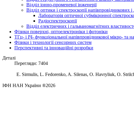
Відділ іонно-променевої інженерії
Відділ оптики і спектроскопії напівпровідникових і
Лабораторія оптичної субмікронної спектроско
Радіоспектроскопії
Відділ електричних і гальваномагнітних властивост
Фізики поверхні, оптоелектроніки і фотоніки
ТГц- і ІЧ- функціональної напівпровідникової мікро- та 
Фізики і технології сенсорних систем
Перспективні та інноваційні розробки
Деталі
Перегляди: 7404
E. Sirmulis, L. Fedorenko, A. Silenas, O. Havryliuk, O. Stri
ІФН НАН України ®2026