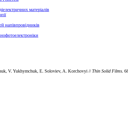
 діелектричних матеріалів
пії
ей напівпровідників
нанофотоелектроніки
lchuk, V. Yukhymchuk, E. Soloviev, A. Korchovyi //
Thin Solid Films.
6