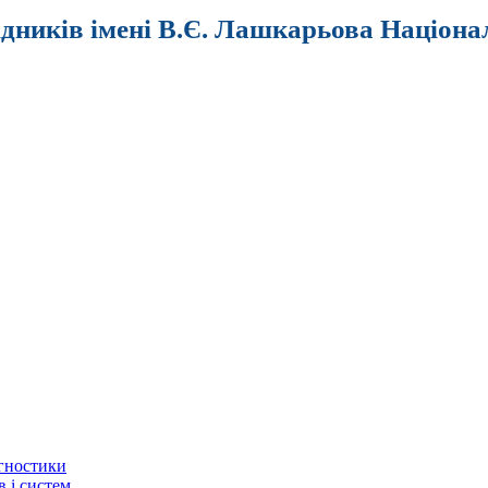
ідників імені В.Є. Лашкарьова Націона
агностики
в і систем