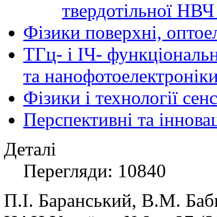
твердотільної НВЧ
Фізики поверхні, оптое
ТГц- і ІЧ- функціональ
та нанофотоелектронік
Фізики і технології се
Перспективні та іннова
Деталі
Перегляди: 10840
П.І. Баранський, В.М. Баби