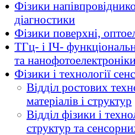
Фізики напівпровідников
діагностики
Фізики поверхні, оптое
ТГц- і ІЧ- функціональ
та нанофотоелектронік
Фізики і технології се
Відділ ростових техн
матеріалів і структур
Відділ фізики і техн
структур та сенсорни