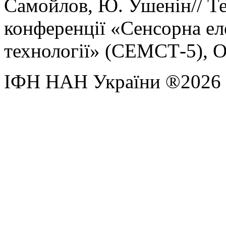
Самойлов, Ю. Ушенін// Тез
конференції «Сенсорна ел
технології» (СЕМСТ-5), О
ІФН НАН України ®2026