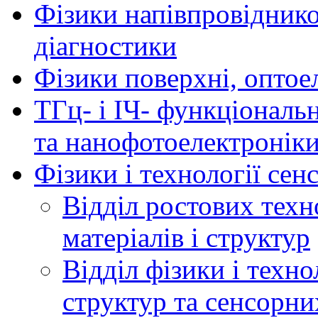
Фізики напівпровідников
діагностики
Фізики поверхні, оптое
ТГц- і ІЧ- функціональ
та нанофотоелектронік
Фізики і технології се
Відділ ростових техн
матеріалів і структур
Відділ фізики і техн
структур та сенсорни