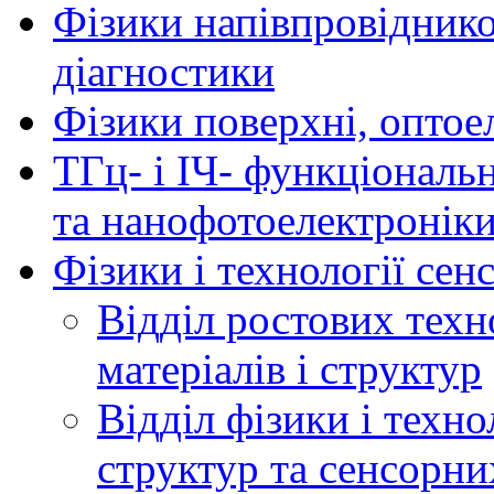
Фізики напівпровідников
діагностики
Фізики поверхні, оптое
ТГц- і ІЧ- функціональ
та нанофотоелектронік
Фізики і технології се
Відділ ростових техн
матеріалів і структур
Відділ фізики і техн
структур та сенсорни