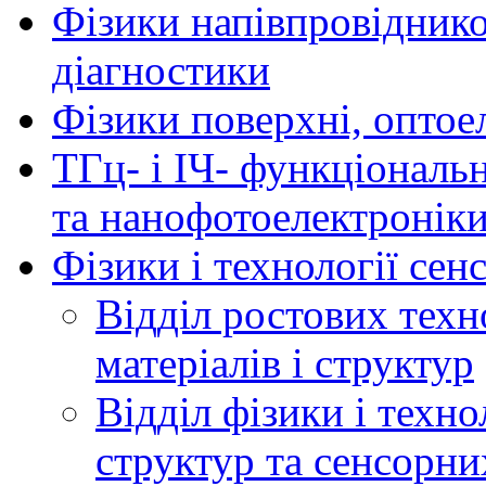
Фізики напівпровідников
діагностики
Фізики поверхні, оптое
ТГц- і ІЧ- функціональ
та нанофотоелектронік
Фізики і технології се
Відділ ростових техн
матеріалів і структур
Відділ фізики і техн
структур та сенсорни