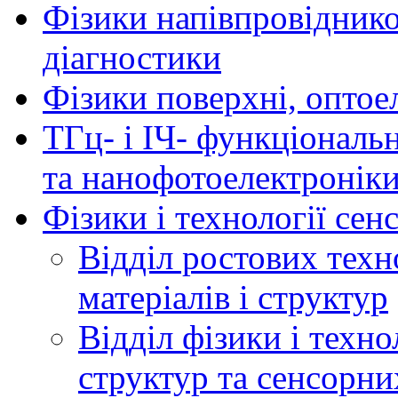
Фізики напівпровідников
діагностики
Фізики поверхні, оптое
ТГц- і ІЧ- функціональ
та нанофотоелектронік
Фізики і технології се
Відділ ростових техн
матеріалів і структур
Відділ фізики і техн
структур та сенсорни