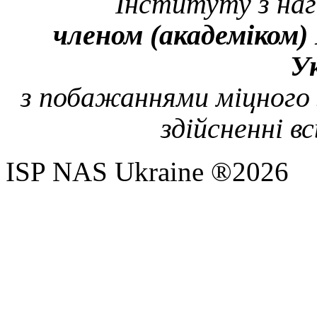
Інституту з наг
членом (академіком) Н
У
з побажаннями міцного з
здійсненні в
ISP NAS Ukraine ®2026