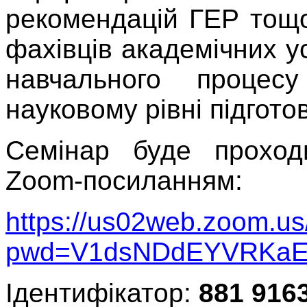
рекомендацій ГЕР тощ
фахівців академічних ус
навчального процес
науковому рівні підгото
Семінар буде проход
Zoom-посиланням:
https://us02web.zoom.u
pwd=V1dsNDdEYVRKaE
Ідентифікатор:
881 916