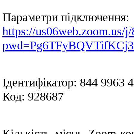
Параметри підключення:
https://us06web.zoom.us/
pwd=Pg6TFyBQVTifKCj3
Ідентифікатор: 844 9963 
Код:
928687
Кількість місць Zoom-ко