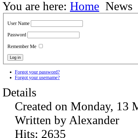
You are here:
Home
News
редньо
User Name
ми
ітниками
Password
ваних
лів
Remember Me
Forgot your password?
Forgot your username?
)
Details
ості
Created on Monday, 13 
цтва
и.
Written by Alexander
ної
Hits: 2635