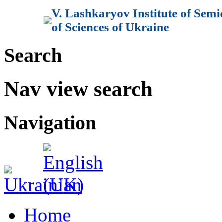
V. Lashkaryov Institute of Sem
of Sciences of Ukraine
овні
еги!
Search
Nav view search
тись
Navigation
ння
ності
ті
ї
-
ційної
ті
ту
Home