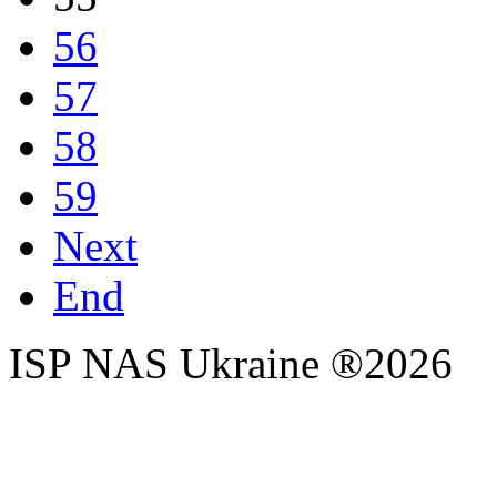
56
57
58
59
Next
End
ISP NAS Ukraine ®2026