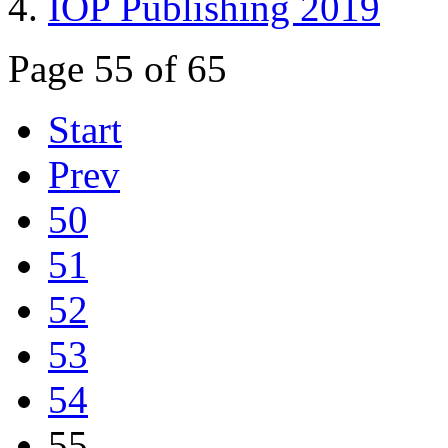
IOP Publishing 2019
Page 55 of 65
Start
Prev
50
51
52
53
54
55