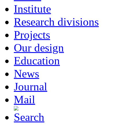
овідників
Institute
Research divisions
ьова
Projects
тною
ю
Our design
Education
альний
News
Journal
чає
ання
Mail
в
єю
и,
ками
лів