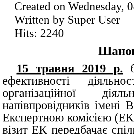
Created on Wednesday, 
Written by Super User
Hits: 2240
ть
ту
Шанов
15 травня 2019 р.
ефективності діяльно
організаційної діял
напівпровідників імені
Експертною комісією (Е
візит ЕК передбачає спіл