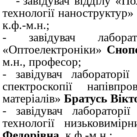
-
завідувач відділу «П
технології наноструктур»
к.ф.-м.н.;
- завідувач лабора
«Оптоелектроніки»
Сноп
м.н., професор;
- завідувач лабораторі
спектроскопії напівпр
матеріалів»
Братусь Вікт
- завідувач лабораторі
технології низьковимі
Федорівна
, к.ф.-м.н.;