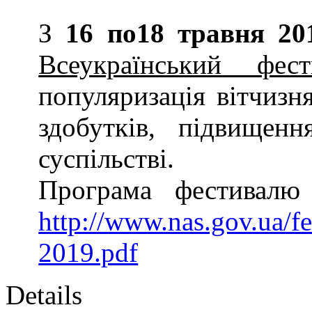
нається
З
16 по18 травня 20
Всеукраїнський фес
у
популяризація вітчизн
ту
здобутків, підвищен
суспільстві.
Програма фестивалю
ого
влення
http://www.nas.gov.ua/f
ної
2019.pdf
і
ра
Details
ка