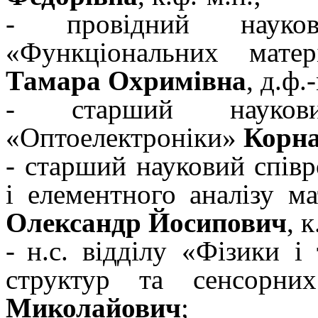
- провідний науков
«Функціональних мате
Тамара Охримівна
, д.ф.
- старший наукови
«Оптоелектроніки»
Корна
- старший науковий співр
і елементного аналізу м
Олександр Йосипович
, 
-
н.с. відділу «Фізики і
структур та сенсорн
Миколайович
;