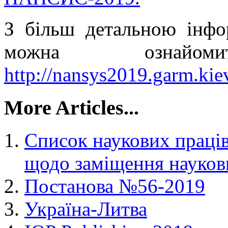
З більш детальною інфо
можна ознайо
http://nansys2019.garm.kie
More Articles...
Список наукових праців
щодо заміщення науков
Постанова №56-2019
Україна-Литва