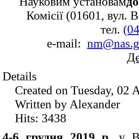
Науковим установам
до
Комісії (01601, вул. 
тел.
(0
e-mail:
nm@nas.g
Де
Details
Created on Tuesday, 02 
Written by Alexander
Hits: 3438
4-6 грудня 2019 р
. у 