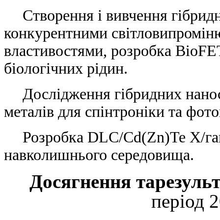
Cтворення і вивчення гібридн
конкурентними світловипромін
властивостями, розробка BioFET
біологічних рідин.
Дослідження гібридних нанос
металів для спінтроніки та фото
Розробка DLC/Cd(Zn)Te X/га
навколишнього середовища.
Досягнення та
результ
період 