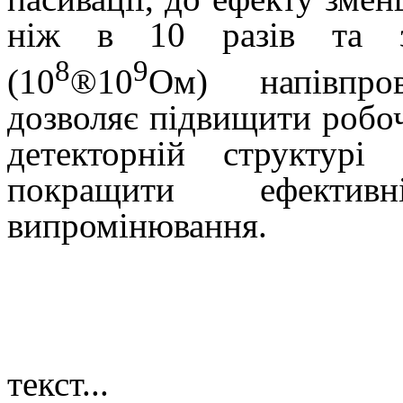
ніж в 10 разів та з
8
9
(10
®
10
Ом) напівпро
дозволяє підвищити робоч
детекторній структур
покращити ефективн
випромінювання.
текст...