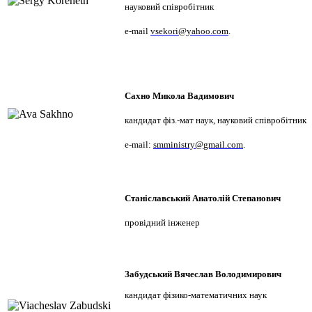
науковий співробітник
e
-
mail
vsekori
@
yahoo
.
com
.
Сахно Микола Вадимович
кандидат фіз.-мат наук, науковий співробітник
e
-
mail
:
smministry
@
gmail
.
com
.
Станіславський Анатолій Степанович
провідний інженер
Забудський Вячеслав Володимирович
кандидат фізико-математичних наук