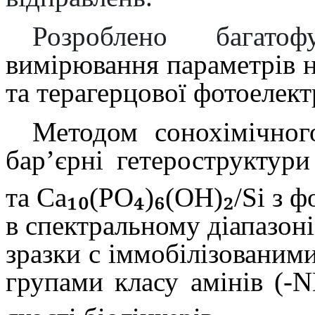
Розроблено багато
вимірювання параметрів
н
та терагерцової фотоелект
Методом сонохімічного
бар’єрні гетероструктур
₁₀
₄
₆
₂
та Ca
(PO
)
(OH)
/Si з 
в спектральному діапазоні
зразки с іммобілізованим
групами класу амінів (-