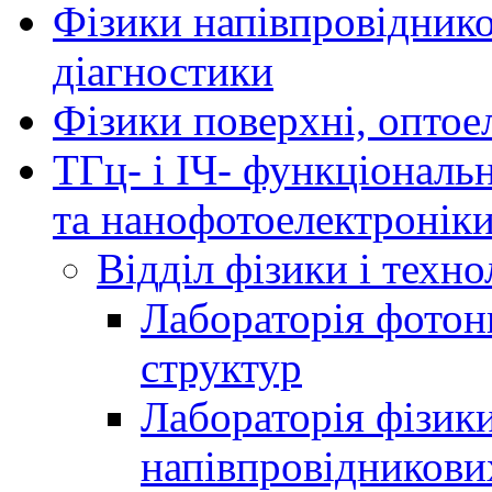
Фізики напівпровідников
діагностики
Фізики поверхні, оптое
ТГц- і ІЧ- функціональ
та нанофотоелектронік
Відділ фізики і техн
Лабораторія фотон
структур
Лабораторія фізики
напівпровідникови