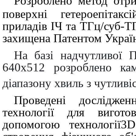
Розроблено метод отр
поверхні гетероепітак
приладів ІЧ та ТГц/суб-ТГ
захищена Патентом Україн
На
базі надчутливої
640х512 розроблено ка
діапазону хвиль з чутливі
Проведені досліджен
технології для вигото
допомогою
технологі
ї
3
D