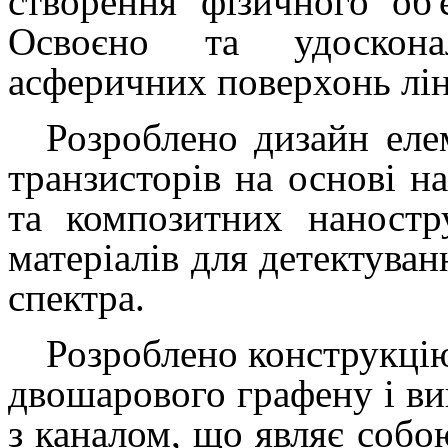
створення
фізичного об'
Освоєно та удоскона
асферичних поверхонь лін
Розроблено дизайн еле
транзисторів на основі н
та композитних наностр
матеріалів для детектуван
спектра.
Розроблено конструкцію
двошарового графену і ви
з каналом, що являє собо