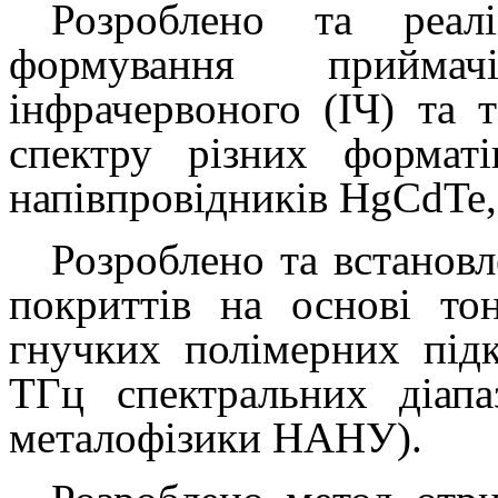
Розроблено та реалі
формування прийма
інфрачервоного (ІЧ) та т
спектру різних формат
напівпровідників
HgCdTe
Розроблено та встанов
покриттів на основі т
гнучких полімерних підк
ТГц спектральних діапа
металофізики НАНУ).