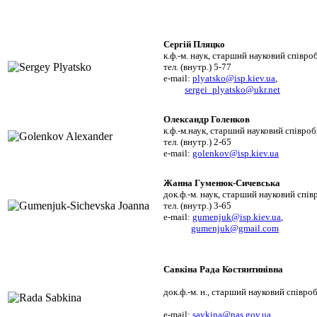
Сергій Пляцко
к.ф.-м. наук,
старший науковий співро
тел. (внутр.) 5-77
e-mail:
plyatsko@isp.kiev.ua
,
sergei_plyatsko@ukr.net
Олександр Голенков
к.ф.-м.наук, старший науковий співроб
тел. (внутр.) 2-65
e-mail:
golenkov@isp.kiev.ua
Жанна Гуменюк-Сичевська
док.ф.-м. наук, старший науковий спів
тел. (внутр.) 3-65
e-mail:
gumenjuk@isp.kiev.ua
,
gumenjuk@gmail.com
Савкіна Рада Костянтинівна
док.ф.-м. н., старший науковий співро
e-mail:
savkina@nas.gov.ua