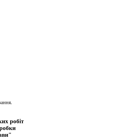
вання.
ких робіт
зробки
жави"