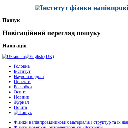
Інститут фізики напівпров
Пошук
Навігаційний перегляд пошуку
Навігація
Головна
Інститут
Наукові відділи
Проекти
Розробки
Освіта
Новини
Журнал
Пошта
Фізики напівпровідникових матеріалів і структур та їх ді
Фізики поверхні, оптоелектроніки і фотоніки