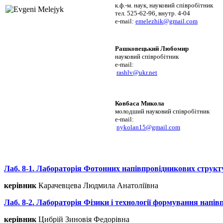
к.ф.-м. наук, науковий співробітник
тел. 525-62-96, внутр. 4-04
e-mail:
emelezhik@gmail.com
Рашковецький Любомир
науковий співробітник 
e-mail: 
rashlv@ukr.net
Ковбаса Микола
молодший науковий співробітник 
e-mail: 

nykolan15@gmail.com
Лаб. 8-1. Лабораторія Фотонних напівпровідникових структ
керівник
Карачевцева Людмила Анатоліївна
Лаб. 8-2. Лабораторія Фізики і технології формування напі
керівник
Цибрій Зиновія Федорівна