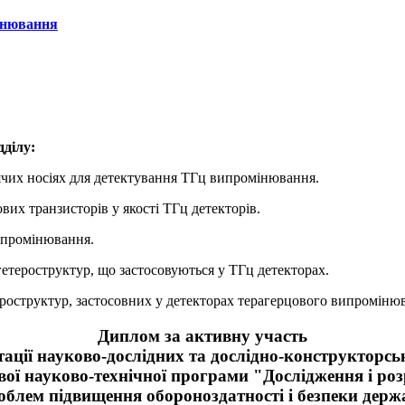
мінювання
дділу:
ячих носіях для детектування ТГц випромінювання.
их транзисторів у якості ТГц детекторів.
ипромінювання.
етероструктур, що застосовуються у ТГц детекторах.
ероструктур, застосовних у детекторах терагерцового випроміню
Диплом за активну участь
тації науково-дослідних та дослідно-конструкторсь
вої науково-технічної програми "Дослідження і ро
облем підвищення обороноздатності і безпеки дер