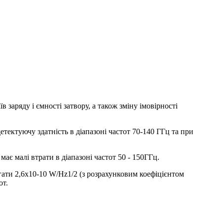
заряду і ємності затвору, а також зміну імовірності
ектуючу здатність в діапазоні частот 70-140 ГГц та при
є малі втрати в діапазоні частот 50 - 150ГГц.
гати 2,6х10-10 W/Hz1/2 (з розрахунковим коефіцієнтом
от.