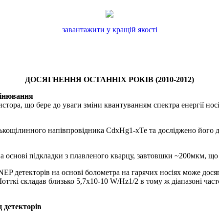
завантажити у кращій якості
ДОСЯГНЕННЯ ОСТАННІХ РОКІВ (2010-2012)
мінювання
ра, що бере до уваги зміни квантуванням спектра енергії носіїв 
кощілинного напівпровідника CdxHg1-xTe та досліджено його дет
основі підкладки з плавленого кварцу, завтовшки ~200мкм, що ма
EP детекторів на основі болометра на гарячих носіях може дося
отткі складав близько 5,7х10-10 W/Hz1/2 в тому ж діапазоні част
ц детекторів