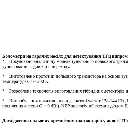
Болометри на гарячих носіях для детектування ТГц випро
* Побудовано аналітичну модель тунельного польового транзисто
тунелювання вздовж p-n переходу.
* Виготовлено прототип польового транзистора на основі вузь
температурах 77÷300 К.
* Розроблена технологія виготовлення гібридних детекторів на 
* Випробування показали, що в діапазоні частот 128-144 ГГц N
посилення антени G ≈ 9 dBi). NEP аналогічної схеми з діодом Ш
Дослідження польових кремнієвих транзисторів у якості ТГ