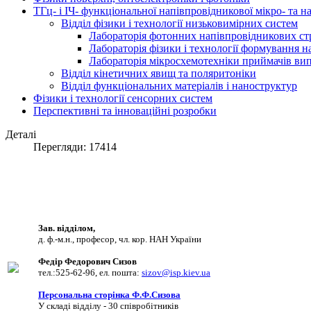
ТГц- і ІЧ- функціональної напівпровідникової мікро- та 
Відділ фізики і технології низьковимірних систем
Лабораторія фотонних напівпровідникових ст
Лабораторія фізики і технології формування 
Лабораторія мікросхемотехніки приймачів в
Відділ кінетичних явищ та поляритоніки
Відділ функціональних матеріалів і наноструктур
Фізики і технології сенсорних систем
Перспективні та інноваційні розробки
Деталі
Перегляди: 17414
Зав. відділом,
д. ф.-м.н., професор, чл. кор. НАН України
Федір Федорович Сизов
тел.:525-62-96, eл. пошта:
sizov@isp.kiev.ua
Персональна сторінка Ф.Ф.Сизова
У складі відділу - 30 співробітників