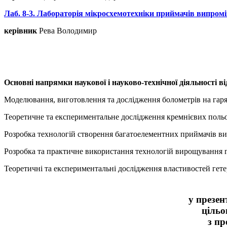
Лаб. 8-3. Лабораторія мікросхемотехніки приймачів випро
керівник
Рева Володимир
Основні напрямки наукової і науково-технічної діяльності ві
Моделювання, виготовлення та дослідження болометрів на гар
Теоретичне та експериментальне дослідження кремнієвих польов
Розробка технологій створення багатоелементних приймачів в
Розробка та практичне використання технологій вирощування г
Теоретичні та експериментальні дослідження властивостей гет
у презен
цільо
з пр