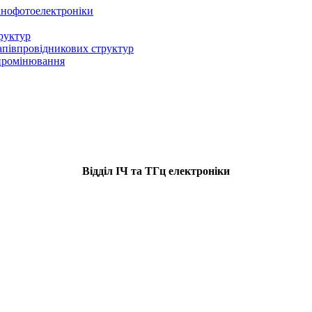
нанофотоелектроніки
руктур
напівпровідникових структур
ипромінювання
Відділ ІЧ та ТГц електроніки