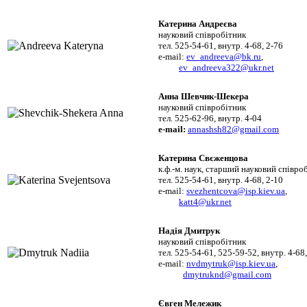
Катерина Андреєва
науковий співробітник
тел. 525-54-61, внутр. 4-68, 2-76
e-mail:
ev_andreeva@bk.ru
,
ev_andreeva322@ukr.net
Анна Шевчик-Шекера
науковий співробітник
тел. 525-62-96, внутр. 4-04
e-mail:
annashsh82@gmail.com
Катерина Свєженцова
к.ф.-м. наук, старший науковий співро
тел. 525-54-61, внутр. 4-68, 2-10
e-mail:
svezhentcova@isp.kiev.ua
,
katt4@ukr.net
Надія Дмитрук
науковий співробітник
тел. 525-54-61, 525-59-52, внутр. 4-68
e-mail:
nvdmytruk@isp.kiev.ua
,
dmytruknd@gmail.com
Євген Мележик