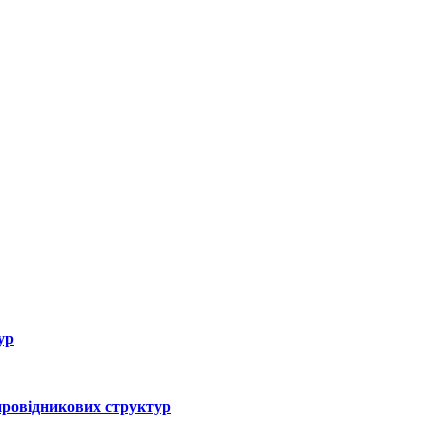
ур
впровідникових структур