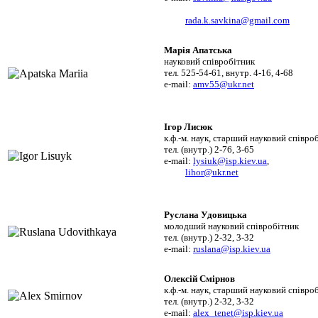
rada.k.savkina@gmail.com
Марія Апатська
науковий співробітник
тел. 525-54-61, внутр. 4-16, 4-68
e-mail:
amv55@ukr.net
Ігор Лисюк
к.ф.-м. наук, старший науковий співро
тел. (внутр.) 2-76, 3-65
e-mail:
lysiuk@isp.kiev.ua
,
lihor@ukr.net
Руслана Удовицька
молодший науковий співробітник
тел. (внутр.) 2-32, 3-32
e-mail:
ruslana@isp.kiev.ua
Олексій Смірнов
к.ф.-м. наук, старший науковий співро
тел. (внутр.) 2-32, 3-32
e-mail:
alex_tenet@isp.kiev.ua