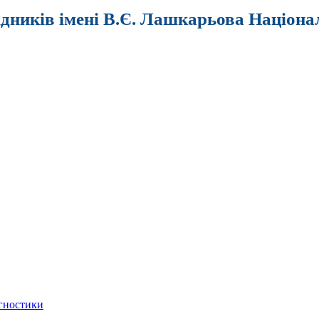
ідників імені В.Є. Лашкарьова Націона
агностики