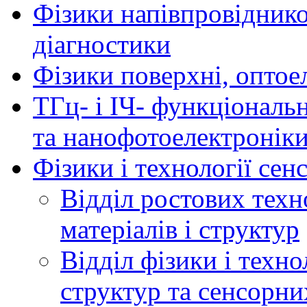
Фізики напівпровідников
діагностики
Фізики поверхні, оптое
ТГц- і ІЧ- функціональ
та нанофотоелектронік
Фізики і технології се
Відділ ростових техн
матеріалів і структур
Відділ фізики і техн
структур та сенсорни