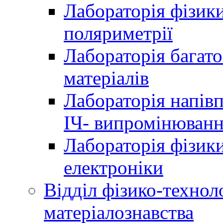
Лабораторія фізики
поляриметрії
Лабораторія багат
матеріалів
Лабораторія напів
ІЧ- випромінюван
Лабораторія фізики
електроніки
Відділ фізико-технол
матеріалознавства