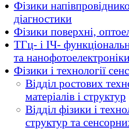
Фізики напівпровідников
діагностики
Фізики поверхні, оптое
ТГц- і ІЧ- функціональ
та нанофотоелектронік
Фізики і технології се
Відділ ростових техн
матеріалів і структур
Відділ фізики і техн
структур та сенсорни