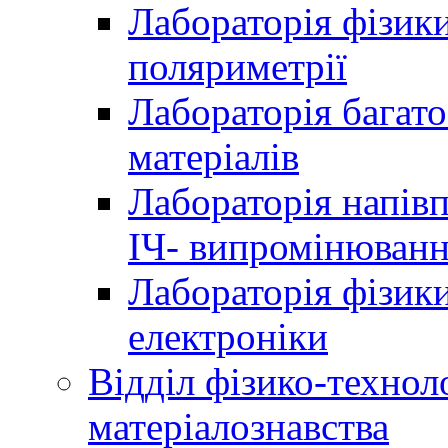
Лабораторія фізики
поляриметрії
Лабораторія багат
матеріалів
Лабораторія напів
ІЧ- випромінюван
Лабораторія фізики
електроніки
Відділ фізико-технол
матеріалознавства