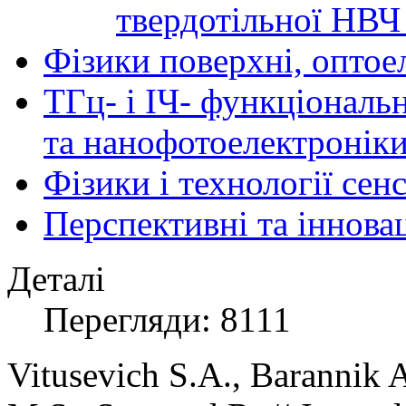
твердотільної НВЧ
Фізики поверхні, оптое
ТГц- і ІЧ- функціональ
та нанофотоелектронік
Фізики і технології се
Перспективні та іннова
Деталі
Перегляди: 8111
Vitusevich S.A., Barannik 