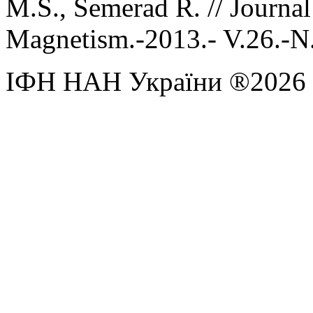
M.S., Semerad R. // Journa
Magnetism.-2013.- V.26.-N
ІФН НАН України ®2026