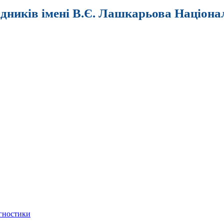
ідників імені В.Є. Лашкарьова Націона
агностики