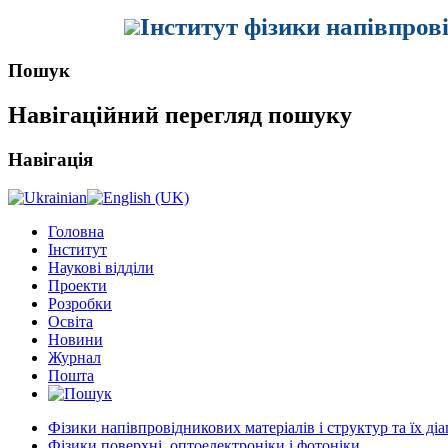
Інститут фізики напівпров
Пошук
Навігаційний перегляд пошуку
Навігація
Головна
Інститут
Наукові відділи
Проекти
Розробки
Освіта
Новини
Журнал
Пошта
Фізики напівпровідникових матеріалів і структур та їх ді
Фізики поверхні, оптоелектроніки і фотоніки