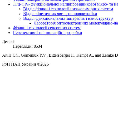
ТГц- і ІЧ- функціональної напівпровідникової мікро- та 
Відділ фізики і технології низьковимірних систем
Відділ кінетичних явищ та поляритоніки
Відділ функціональних матеріалів і наноструктур
Лабораторія оптоєлектронних молекулярно-на
Фізики і технології сенсорних систем
Перспективні та інноваційні розробки
Деталі
Перегляди: 8534
Alt H.Ch., Gomeniuk Y.V., Bittersberger F., Kempf A., and Zemke D.
ІФН НАН України ®2026