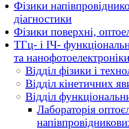
Фізики напівпровідников
діагностики
Фізики поверхні, оптое
ТГц- і ІЧ- функціональ
та нанофотоелектронік
Відділ фізики і техн
Відділ кінетичних яв
Відділ функціональни
Лабораторія оптоє
напівпровідникови