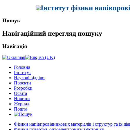
Інститут фізики напівпров
Пошук
Навігаційний перегляд пошуку
Навігація
Головна
Інститут
Наукові відділи
Проекти
Розробки
Освіта
Новини
Журнал
Пошта
Фізики напівпровідникових матеріалів і структур та їх ді
Фізики поверхні, оптоелектроніки і фотоніки