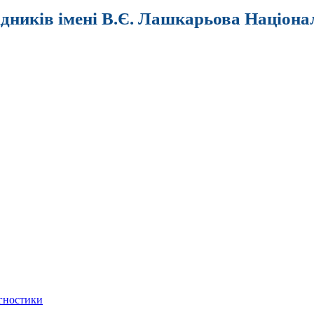
ідників імені В.Є. Лашкарьова Націона
агностики