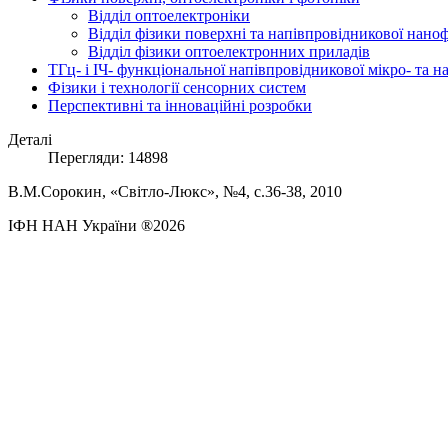
Відділ оптоелектроніки
Відділ фізики поверхні та напівпровідникової нано
Відділ фізики оптоелектронних приладів
ТГц- і ІЧ- функціональної напівпровідникової мікро- та 
Фізики і технології сенсорних систем
Перспективні та інноваційні розробки
Деталі
Перегляди: 14898
В.М.Сорокин,
«Світло-Люкс», №4, с.36-38, 2010
ІФН НАН України ®2026