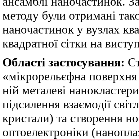
ансамблі наночастинок. 
методу були отримані так
наночастинок у вузлах ква
квадратної сітки на виступ
Області застосування:
Ст
«мікрорельєфна поверхня 
ній металеві нанокластер
підсилення взаємодії світ
кристали) та створення н
оптоелектроніки (нанопла