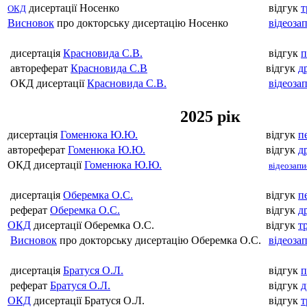
дисертації Носенко
відгук
т
ОКД
Висновок
про докторську дисертацію Носенко
відеоза
дисертація
Красновида С.В.
відгук
п
автореферат
Красновида С.В
відгук
д
ОКД дисертації
Красновида С.В.
відеоза
2025 рік
дисертація
Гоменюка Ю.Ю.
відгук
п
автореферат
Гоменюка Ю.Ю.
відгук
д
ОКД дисертації
Гоменюка Ю.Ю.
відеозапи
дисертація
Оберемка О.С.
відгук
п
реферат
Оберемка О.С.
відгук
д
ОКД
дисертації Оберемка О.С.
відгук
т
Висновок
про докторську дисертацію Оберемка О.С.
відеоза
дисертація
Братуся О.Л.
відгук
п
реферат
Братуся О.Л.
відгук
д
ОКД
дисертації Братуся О.Л.
відгук
т