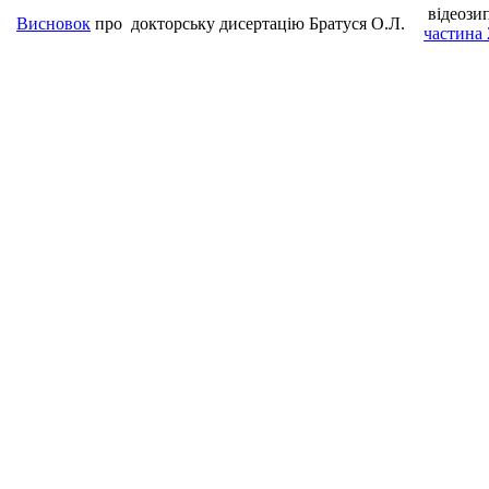
відеози
Висновок
про
докторську дисертацію
Братуся О.Л.
частина 