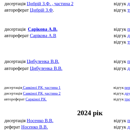
дисертація
Цибрій З.Ф.
, частина 2
відгук
д
автореферат
Цибрій З.Ф
.
відгук
т
дисертація
Сарікова А.В.
відгук
п
автореферат
Сарікова А.В
відгук
д
відгук
т
Цибуленка В.В.
дисертація
відгук
п
Цибуленка В.В.
автореферат
відгук
д
дисертація
Савкіної Р.К. частина 1
відгук
пе
дисертація
Савкіної Р.К. частина 2
відгук
дру
автореферат
Саркіної Р.К.
відгук
тре
2024 рік
дисертація
Носенко В.В.
відгук
п
реферат
Носенко В.В.
відгук
д