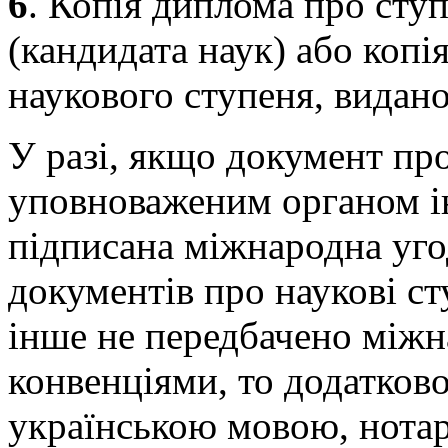
6
. Копія диплома про ступ
(кандидата наук) або копі
наукового ступеня, видан
У разі, якщо документ пр
уповноваженим органом і
підписана міжнародна уго
документів про наукові ст
інше не передбачено між
конвенціями, то додатков
українською мовою, нотар