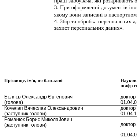
праці здобувача, які розкривають 
3. При оформленні документів іноз
якому вони записані в паспортном
4. Збір та обробка персональних 
захист персональних даних».
l
Прізвище, ім'я, по батькові
Наукови
E
шифр сп
E
Бєляєв Олександр Євгенович
доктор 
oftInternetExplorer4
(голова)
01.04.
єв Олександр Євгенович
доктор фіз.-мат
Кочелап Вячеслав Олександрович
доктор 
ва)
01.04.0
1
(заступник голови)
01.04.
лап Вячеслав Олександрович
доктор фіз.-мат
тупник голови)
01.04.
10
Романюк Борис Миколайович
доктор 
нюк Борис Миколайович
(заступник голови)
доктор
фіз.-мат
тупник голови)
01.04.