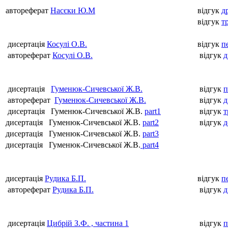
автореферат
Насєки Ю.М
відгук
д
відгук
т
дисертація
Косул
і
О
.
В
.
відгук
п
автореферат
Косул
і
О
.
В
.
відгук
д
дисертація
Гуменюк-Сичевськ
ої
Ж
.
В
.
відгук
п
автореферат
Гуменюк-Сичевськ
ої
Ж
.
В
.
відгук
д
дисертація
Гуменюк-Сичевськ
ої
Ж
.
В
.
part1
відгук
т
дисертація
Гуменюк-Сичевськ
ої
Ж
.
В
.
part2
відгук
д
дисертація
Гуменюк-Сичевськ
ої
Ж
.
В
.
part3
дисертація
Гуменюк-Сичевськ
ої
Ж
.
В
.
part4
дисертація
Рудика Б.П.
відгук
п
автореферат
Рудика Б.П.
відгук
д
дисертація
Цибрій З.Ф.
, частина 1
відгук
п