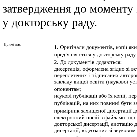
затвердження до моменту 
у докторську раду.
__________
Примітки:
1. Оригінали документів, копії як
пред’являються у докторську раду 
2. До документів додаються:
дисертація, оформлена згідно зі в
переплетених і підписаних автором
закладу вищої освіти (наукової ус
опонентам;
наукові публікації або їх копії, п
публікацій, на них повинні бути за
примірник захищеної дисертації до
електронний носій з файлами, що 
докторської дисертації, анотацію 
дисертації, відеозапис зі звуковим