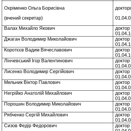
01.04.07
Охріменко Ольга Борисівна
докторф
менко Ольга Борисівна
доктор
фіз.-мат
(вчений секретар)
01.04.
ний секретар)
01.04.07
Валах Михайло Якович
доктор 
х Михайло Якович
доктор фіз.-мат
01.04.1
01.04.10.
Джаган Володимир Миколайович
доктор 
ан Володимир Миколайович
доктор фіз.-мат
01.04.
01.04.10
Коротєєв Вадим Вячеславович
доктор 
тєєв Вадим Вячеславович
доктор фіз.-мат
01.04.1
01.04.10.
Лінчевський Ігор Валентинович
доктор 
евський Ігор Валентинович
доктор фіз.-мат
01.04.
01.04.07
Лисенко Володимир Сергійович
доктор 
нко Володимир Сергійович
доктор фіз.-мат
01.04.0
01.04.07.
Мельник Віктор Павлович
доктор 
ник Віктор Павлович
доктор фіз.-мат
01.04.0
01.04.07.
Негрійко Анатолій Михайлович
доктор 
ійко Анатолій Михайлович
доктор фіз.-мат
01.04.0
01.04.01.
шин Володимир Миколайович
доктор фіз.-мат
Порошин Володимир Миколайович
доктор 
01.04.07.
01.04.0
енко Сергій Михайлович
доктор фіз.-мат
Рябченко Сергій Михайлович
доктор 
01.04.01.
01.04.0
в Федір Федорович
доктор фіз.-мат
Сизов Федір Федорович
доктор 
01.04.01.
01.04.0