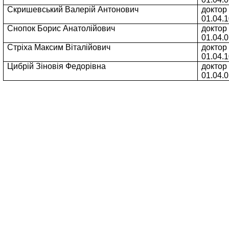
шевський Валерій Антонович
доктор фіз.-мат
Скришевський Валерій Антонович
доктор 
01.04.10.
01.04.1
ок Борис Анатолійович
доктор фіз.-мат
Снопок Борис Анатолійович
доктор 
01.04.01.
01.04.0
ха Максим Віталійович
доктор фіз.-мат
Стріха Максим Віталійович
доктор 
01.04.10.
01.04.1
ій Зіновія Федорівна
доктор фіз.-мат
Цибрій Зіновія Федорівна
доктор 
01.04.01.
01.04.0