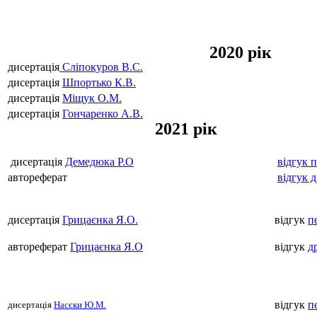
2020 рік
дисертація
Сліпокуров В.С.
дисертація
Шпортько К.В.
дисертація
Міщук О.М.
дисертація
Гончаренко А.В.
2021 рік
дисертація
Демедюка Р.О
відгук 
автореферат
відгук 
дисертація
Грицаєнка Я.О.
відгук
п
автореферат
Грицаєнка Я.О
відгук
д
відгук
п
дисертація
Насєки Ю.М.