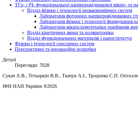
ТГц- і ІЧ- функціональної напівпровідникової мікро- та 
Відділ фізики і технології низьковимірних систем
Лабораторія фотонних напівпровідникових ст
Лабораторія фізики і технології формування 
Лабораторія мікросхемотехніки приймачів в
Відділ кінетичних явищ та поляритоніки
Відділ функціональних матеріалів і наноструктур
Фізики і технології сенсорних систем
Перспективні та інноваційні розробки
Деталі
Перегляди: 7028
Сукач А.В., Тетьоркін В.В., Ткачук А.І., Троценко С.П. Оптоэ
ІФН НАН України ®2026