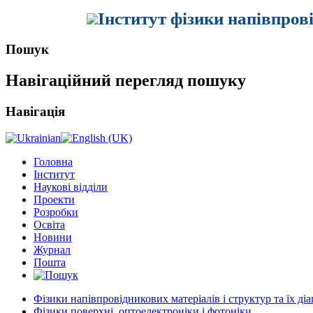
Інститут фізики напівпров
Пошук
Навігаційний перегляд пошуку
Навігація
Головна
Інститут
Наукові відділи
Проекти
Розробки
Освіта
Новини
Журнал
Пошта
Фізики напівпровідникових матеріалів і структур та їх ді
Фізики поверхні, оптоелектроніки і фотоніки