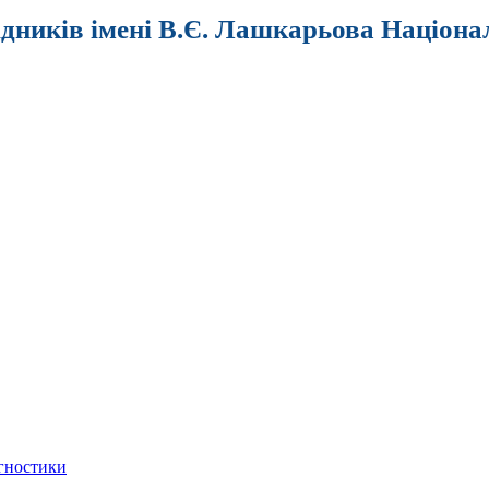
ідників імені В.Є. Лашкарьова Націона
агностики