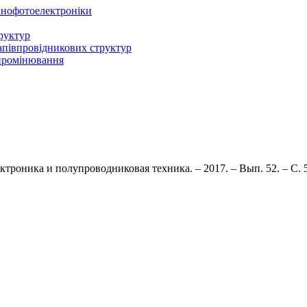
нанофотоелектроніки
руктур
напівпровідникових структур
ипромінювання
лектроника и полупроводниковая техника.
–
2017.
–
Вып. 52.
–
С. 5