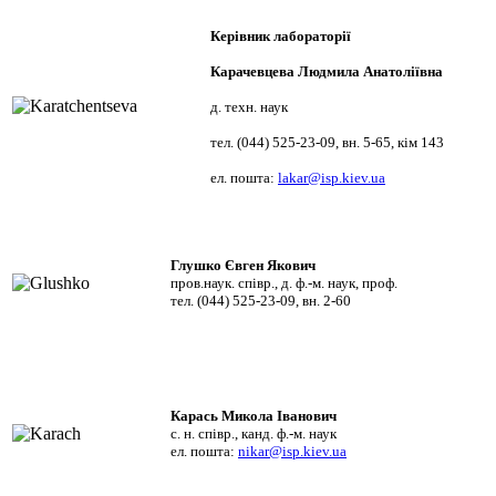
Керівник лабораторії
Карачевцева Людмила Анатоліївна
д. техн. наук
тел. (044) 525-23-09, вн. 5-65, кім 143
ел. пошта:
lakar@isp.kiev.ua
Глушко Євген Якович
пров.наук. співр., д. ф.-м. наук, проф.
тел. (044) 525-23-09, вн. 2-60
Карась Микола Іванович
с. н. співр., канд. ф.-м. наук
ел. пошта:
nikar@isp.kiev.ua