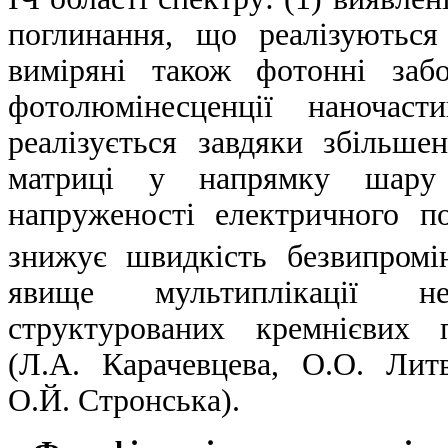
поглинання, що реалізуються
виміряні також фотонні забо
фотолюмінесценції наночас
реалізується завдяки збільше
матриці у напрямку шару 
напруженості електричного п
знижує швидкість безвипромін
явище мультиплікації не
структурованих кремнієвих 
(Л.А. Карачевцева, О.О. Лит
О.Й. Стронська).