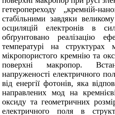
поверхні макропор при русі эле
гетеропереходу „кремній-на
стабільними завдяки великому
осциляцій електронів в си
обґрунтовано реалізацію еф
температурі на структурах 
мікропористого кремнію та ок
поверхні макропор. Встан
напруженості електричного пол
від енергії фотонів, яка відп
направлених мод на кремнієв
оксиду та геометричних розмір
електричного поля в струк