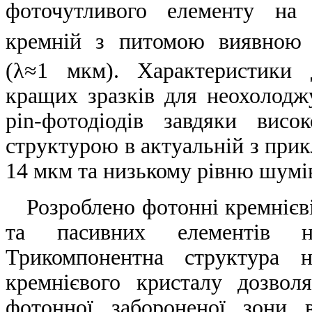
фоточутливого елементу на 
кремній з питомою виявною 
(λ≈1 мкм). Характеристики 
кращих зразків для неохолодж
pin-фотодіодів завдяки вис
структурою в актуальній з прикл
14 мкм та низькому рівню шумі
Розроблено фотонні кремнієві
та пасивних елементів на
Трикомпонентна структура н
кремнієвого кристалу дозвол
фотонної забороненої зони 