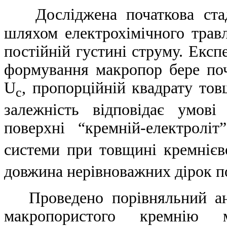
Досліджена початкова ст
шляхом електрохімічного травл
постійній густині струму. Екс
формування макропор бере поч
U
, пропорційній квадрату то
c
залежність відповідає умові
поверхні “кремній-електролі
системи при товщині кремнієв
довжина нерівноважних дірок п
Проведено порівняльний ана
макропористого кремнію м