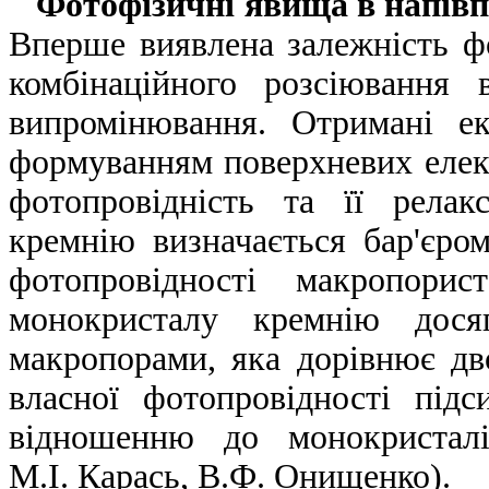
Фотофізичні явища в напівп
Вперше виявлена залежність фо
комбінаційного розсіювання 
випромінювання. Отримані ек
формуванням поверхневих елек
фотопровідність та її релак
кремнію визначається бар'єро
фотопровідності макропорис
монокристалу кремнію дося
макропорами, яка дорівнює д
власної фотопровідності під
відношенню до монокристалі
М.І. Карась, В.Ф. Онищенко).