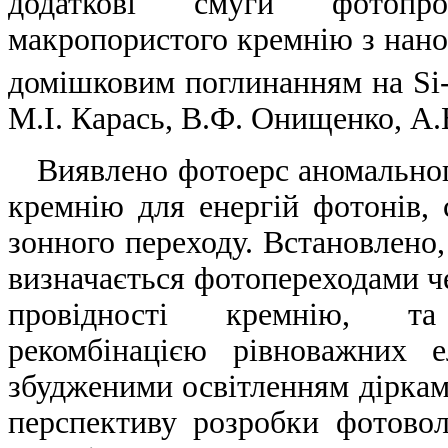
додаткові смуги фотопро
макропористого кремнію з нан
домішковим поглинанням на Si-Н
М.І. Карась, В.Ф. Онищенко, А.
Виявлено фотоерс аномального
кремнію для енергій фотонів, 
зонного переходу. Встановлено,
визначається фотопереходами че
провідності кремнію, та
рекомбінацією рівноважних е
збудженими освітленням діркам
перспективу розробки фотовол