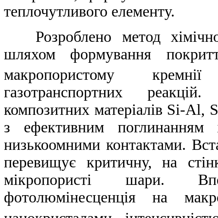
теплочутливого елементу.
Розроблено метод хімічног
шляхом формування покрит
макропористому кремнії
газотранспортних реакцій.
композитних матеріалів Si-Al, 
з ефективним поглинанням і
низькоомними контактами. Вста
перевищує критичну, на сті
мікропористі шари. Вп
фотолюмінесценція на макр