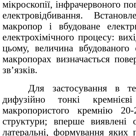
мікроскопії, інфрачервоного по
електровідбивання. Встанов
макропор і вбудоване електр
електрохімічного процесу: вих
цьому, величина вбудованого
макропорах визначається пове
зв’язків.
Для застосування в те
дифузійно тонкі кремніє
макропористого кремнію 20-
структури; вперше виявлені 
латеральні, формування яких п