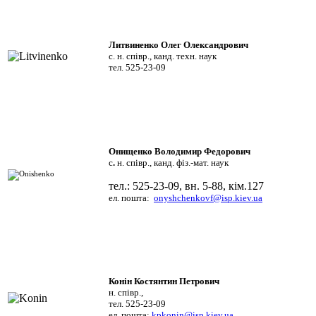
Литвиненко Олег Олександрович
с. н. співр., канд. техн. наук
тел. 525-23-09
Онищенко Володимир
Федорович
с
.
н. співр., канд. фіз.-мат. наук
тел.: 525-23-09, вн. 5-88, кім.127
ел. пошта:
onyshchenkovf@isp.kiev.ua
Конін Костянтин Петрович
н. співр.,
тел. 525-23-09
ел. пошта:
kpkonin@isp.kiev.ua