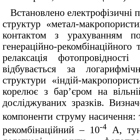
Встановлено електрофізичні па
структур «метал-макропорист
контактом з урахуванням пос
генераційно-рекомбінаційного 
релаксація фотопровідності
відбувається за логарифміч
структури «індій-макропорис
корелює з бар’єром на вільн
досліджуваних зразків. Визна
компоненти струму насичення: 
-4
рекомбінаційний – 10
А, тун