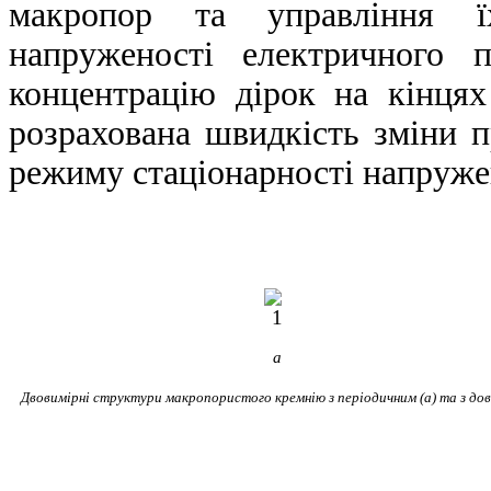
макропор та управління ї
напруженості електричного п
концентрацію дірок на кінця
розрахована швидкість зміни п
режиму стаціонарності напруже
а
Двовимірні структури макропористого кремнію з періодичним (а) та з дов