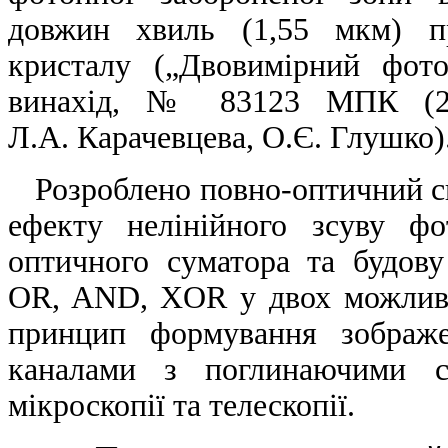
довжин хвиль (1,55 мкм) пр
кристалу („Двовимірний фот
винахід, № 83123 МПК (200
Л.А. Карачевцева, О.Є. Глушко)
Розроблено повно-оптичний сп
ефекту нелінійного зсуву ф
оптичного суматора та будову
OR, AND, XOR у двох можливи
принцип формування зображе
каналами з поглинаючими ст
мікроскопії та телескопії.