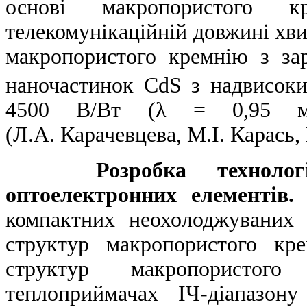
основі макропористого 
телекомунікаційній довжині хви
макропористого кремнію з з
наночастинок CdS з надвисоки
4500 В/Вт (λ = 0,95 мкм
(Л.А. Карачевцева, М.І. Карась
Розробка техноло
оптоелектронних елементів.
Р
компактних неохолоджуваних 
структур макропористого кр
структур макропористог
теплоприймачах ІЧ-діапазон