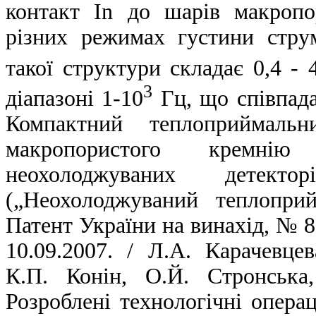
контакт In до шарів макропо
різних режимах густини стру
такої структури складає 0,4 - 
3
діапазоні 1-10
Гц, що співпада
Компактний теплоприймаль
макропористого кремні
неохолоджуваних детекто
(„Неохолоджуваний теплопри
Патент України на винахід, № 
10.09.2007. / Л.А. Карачевце
К.П. Конін, О.Й. Стронська
Розроблені технологічні операц