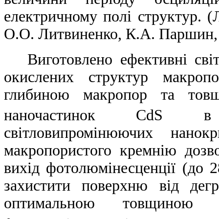
електричному полі структур. (
О.О. Литвиненко, К.А. Паршин,
Виготовлено ефективні світ
окислених структур макроп
глибиною макропор та тов
наночастинок CdS в п
світловипромінюючих нанок
макропористого кремнію дозв
вихід фотолюмінесценції (до 2
захистити поверхню від дег
оптимальною товщиною