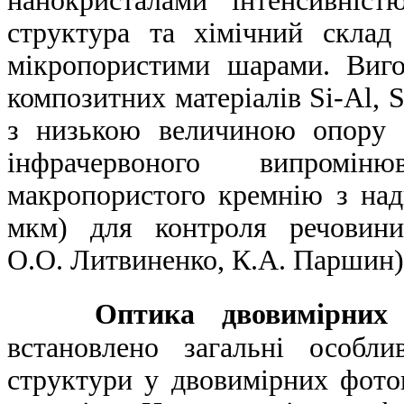
нанокристалами інтенсивніс
структура та хімічний скла
мікропористими шарами. Виго
композитних матеріалів Si-Al, 
з низькою величиною опору 
інфрачервоного випроміню
макропористого кремнію з на
мкм) для контроля речовини
О.О. Литвиненко, К.А. Паршин)
Оптика двовимірних 
встановлено загальні особл
структури у двовимірних фото