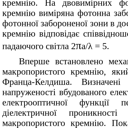
кремнію. На двовимірних фо
кремнію виміряна фотонна заб
фотонної забороненої зони в д
кремнію відповідає співвіднош
π
падаючого світла 2
a/λ = 5.
Вперше встановлено механіз
макропористого кремнію, яки
Франца-Келдиша. Визначені 
напруженості вбудованого елек
електрооптичної функції п
діелектричної проникності
макропористого кремнію. Пок