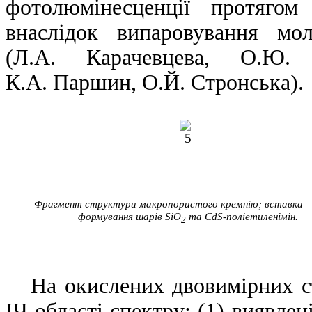
фотолюмінесценції протягом
внаслідок випаровування мол
(Л.А. Карачевцева, О.Ю. 
К.А. Паршин, О.Й. Стронська).
Фрагмент структури макропористого кремнію; вставка –
формування шарів SiO
та CdS-поліетиленімін.
2
На окислених двовимірних ст
ІЧ області спектру: (1) виявлен