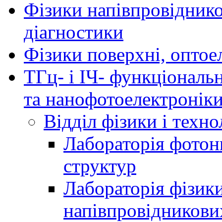
Фізики напівпровідников
діагностики
Фізики поверхні, оптое
ТГц- і ІЧ- функціональ
та нанофотоелектронік
Відділ фізики і техн
Лабораторія фотон
структур
Лабораторія фізики
напівпровідникови