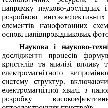
напрямку науково-дослідних і
розробкою високоефективних
елементів нанофотонних схе
основі напівпровідникових фото
Наукова і науково-техніч
дослідженні процесів форму
кристалів та аналізі впливу 
електромагнітного випромін
систему структур, включаючи
електромагнітної хвилі з нан
розробку високоефектив
оптоелектронних пристроїв.