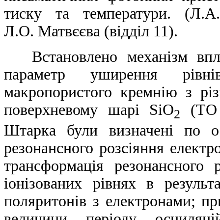
тиску та температури. (Л.А
Л.О. Матвєєва (відділ 11).
Встановлено механізм вплив
параметр уширення рівн
макропористого кремнію з різ
поверхневому шарі SiO
(ТО 
2
Штарка були визначені по о
резонансного розсіяння електр
трансформація резонансного 
іонізованих рівнях в результ
поляритонів з електронами; пр
величини періоду осциляці