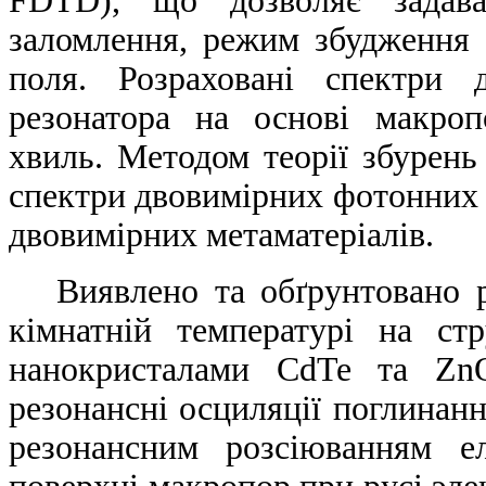
FDTD), що дозволяє задава
заломлення, режим збудження 
поля. Розраховані спектри д
резонатора на основі макро
хвиль. Методом теорії збурень
спектри двовимірних фотонних к
двовимірних метаматеріалів.
Виявлено та обґрунтовано р
кімнатній температурі на ст
нанокристалами CdTe та ZnO
резонансні осциляції поглинанн
резонансним розсіюванням е