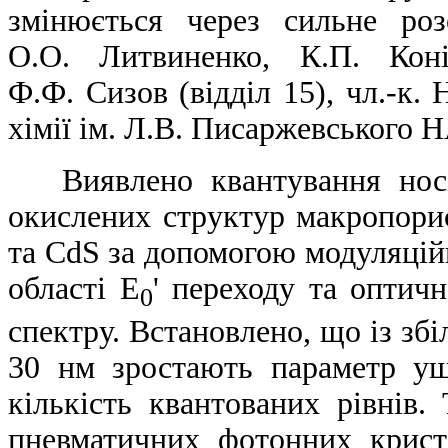
змінюється через сильне роз
О.О. Литвиненко, К.П. Кон
Ф.Ф. Сизов (відділ 15), чл.-к.
хімії ім. Л.В. Писаржевського 
Виявлено квантування носії
окислених структур макропори
та CdS за допомогою модуляційн
області Е
' переходу та оптич
0
спектру. Встановлено, що із зб
30 нм зростають параметр уш
кількість квантованих рівнів.
пневматичних фотонних крист