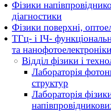
Фізики напівпровідников
діагностики
Фізики поверхні, оптое
ТГц- і ІЧ- функціональ
та нанофотоелектронік
Відділ фізики і техн
Лабораторія фотон
структур
Лабораторія фізики
напівпровідникови