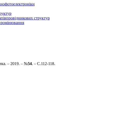
нанофотоелектроніки
руктур
напівпровідникових структур
ипромінювання
ка. – 2019. – №
54
. – С.112-118.