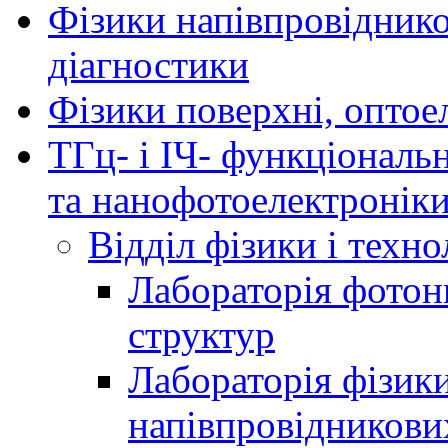
Фізики напівпровідников
діагностики
Фізики поверхні, оптое
ТГц- і ІЧ- функціональ
та нанофотоелектронік
Відділ фізики і техн
Лабораторія фотон
структур
Лабораторія фізики
напівпровідникови