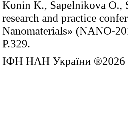
Konin K., Sapelnikova O., S
research and practice conf
Nanomaterials» (NANO-2015
P.329.
ІФН НАН України ®2026