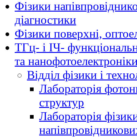
Фізики напівпровідников
діагностики
Фізики поверхні, оптое
ТГц- і ІЧ- функціональ
та нанофотоелектронік
Відділ фізики і техн
Лабораторія фотон
структур
Лабораторія фізики
напівпровідникови