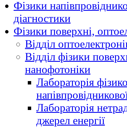
Фізики напівпровідников
діагностики
Фізики поверхні, оптое
Відділ оптоелектроні
Відділ фізики поверх
нанофотоніки
Лабораторія фізик
напівпровідниково
Лабораторія нетра
джерел енергії