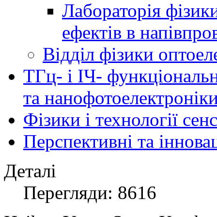
Лабораторія фізик
ефектів в напівпро
Відділ фізики оптоел
ТГц- і ІЧ- функціональ
та нанофотоелектронік
Фізики і технології се
Перспективні та іннова
Деталі
Перегляди: 8616