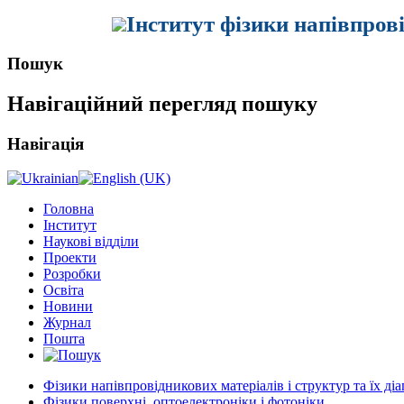
Інститут фізики напівпров
Пошук
Навігаційний перегляд пошуку
Навігація
Головна
Інститут
Наукові відділи
Проекти
Розробки
Освіта
Новини
Журнал
Пошта
Фізики напівпровідникових матеріалів і структур та їх ді
Фізики поверхні, оптоелектроніки і фотоніки