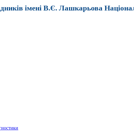
ідників імені В.Є. Лашкарьова Націона
агностики