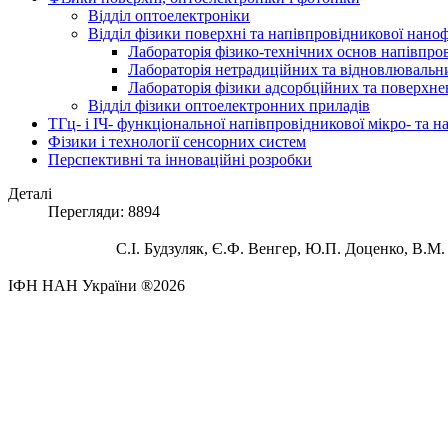
Відділ оптоелектроніки
Відділ фізики поверхні та напівпровідникової нано
Лабораторія фізико-технічних основ напівпро
Лабораторія нетрадиційних та відновлювальни
Лабораторія фізики адсорбційних та поверхне
Відділ фізики оптоелектронних приладів
ТГц- і ІЧ- функціональної напівпровідникової мікро- та 
Фізики і технології сенсорних систем
Перспективні та інноваційні розробки
Деталі
Перегляди: 8894
С.І. Будзуляк, Є.Ф. Венгер, Ю.П. Доценко, В.М.
ІФН НАН України ®2026