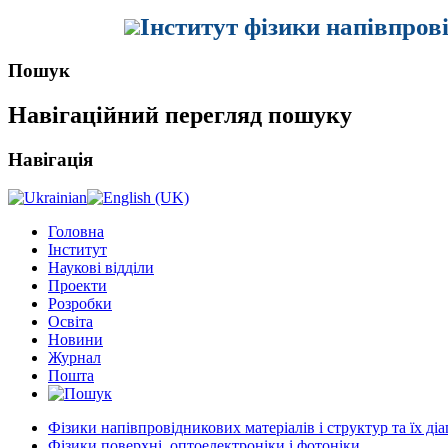
Інститут фізики напівпров
Пошук
Навігаційний перегляд пошуку
Навігація
Головна
Інститут
Наукові відділи
Проекти
Розробки
Освіта
Новини
Журнал
Пошта
Фізики напівпровідникових матеріалів і структур та їх ді
Фізики поверхні, оптоелектроніки і фотоніки