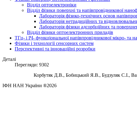
Відділ оптоелектроніки
Відділ фізики поверхні та напівпровідникової нано
Лабораторія фізико-технічних основ напівпро
Лабораторія нетрадиційних та відновлювальни
Лабораторія фізики адсорбційних та поверхне
Відділ фізики оптоелектронних приладів
ТГц- і ІЧ- функціональної напівпровідникової мікро- та 
Фізики і технології сенсорних систем
Перспективні та інноваційні розробки
Деталі
Перегляди: 9302
Корбутяк Д.В., Бобицький Я.В., Будзуляк С.І., 
ІФН НАН України ®2026