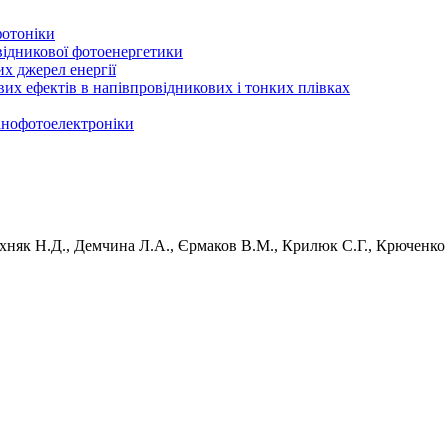
фотоніки
відникової фотоенергетики
х джерел енергії
вих ефектів в напівпровідникових і тонких плівках
нанофотоелектроніки
Вахняк Н.Д., Демчина Л.А., Єрмаков В.М., Крилюк С.Г., Крюченко