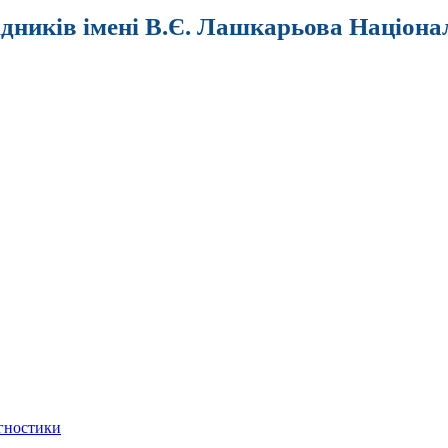
ідників імені В.Є. Лашкарьова Націона
агностики