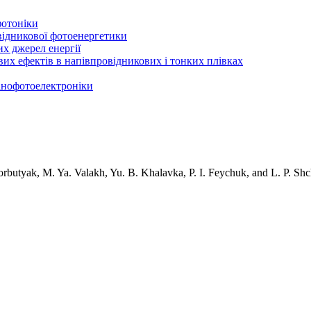
фотоніки
відникової фотоенергетики
х джерел енергії
вих ефектів в напівпровідникових і тонких плівках
нанофотоелектроніки
rbutyak, M. Ya. Valakh, Yu. B. Khalavka, P. I. Feychuk, and L. P. Shch