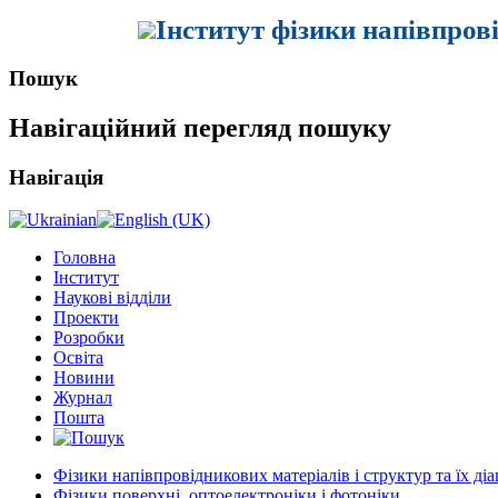
Інститут фізики напівпров
Пошук
Навігаційний перегляд пошуку
Навігація
Головна
Інститут
Наукові відділи
Проекти
Розробки
Освіта
Новини
Журнал
Пошта
Фізики напівпровідникових матеріалів і структур та їх ді
Фізики поверхні, оптоелектроніки і фотоніки