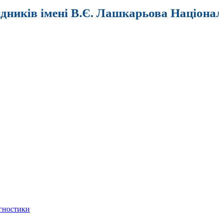
ідників імені В.Є. Лашкарьова Націона
агностики