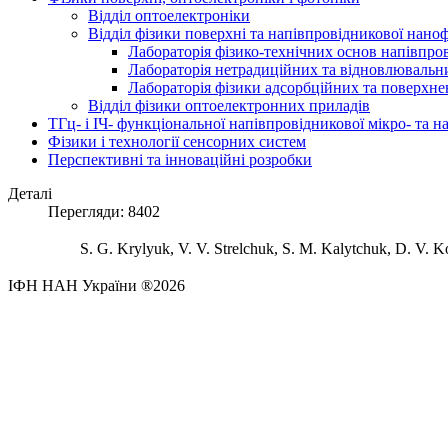
Відділ оптоелектроніки
Відділ фізики поверхні та напівпровідникової нано
Лабораторія фізико-технічних основ напівпро
Лабораторія нетрадиційних та відновлювальни
Лабораторія фізики адсорбційних та поверхне
Відділ фізики оптоелектронних приладів
ТГц- і ІЧ- функціональної напівпровідникової мікро- та 
Фізики і технології сенсорних систем
Перспективні та інноваційні розробки
Деталі
Перегляди: 8402
S. G. Krylyuk, V. V. Strelchuk, S. M. Kalytchuk, D. V. Ko
ІФН НАН України ®2026