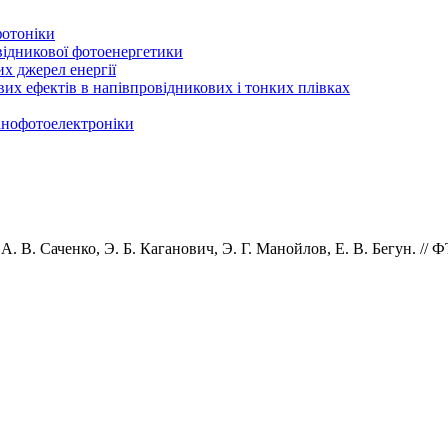
фотоніки
відникової фотоенергетики
х джерел енергії
вих ефектів в напівпровідникових і тонких плівках
нанофотоелектроніки
 А
.
В
.
Саченко, Э
.
Б
.
Каганович, Э
.
Г
.
Манойлов, Е
.
В
.
Бегун.
//
Ф