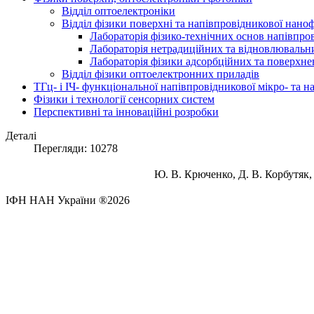
Відділ оптоелектроніки
Відділ фізики поверхні та напівпровідникової нано
Лабораторія фізико-технічних основ напівпро
Лабораторія нетрадиційних та відновлювальни
Лабораторія фізики адсорбційних та поверхне
Відділ фізики оптоелектронних приладів
ТГц- і ІЧ- функціональної напівпровідникової мікро- та 
Фізики і технології сенсорних систем
Перспективні та інноваційні розробки
Деталі
Перегляди: 10278
Ю
.
В
.
Крюченко, Д
.
В
.
Корбутяк,
ІФН НАН України ®2026