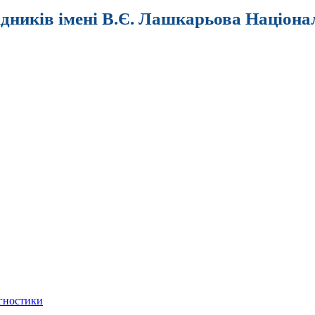
ідників імені В.Є. Лашкарьова Націона
агностики