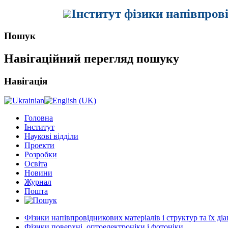
Інститут фізики напівпров
Пошук
Навігаційний перегляд пошуку
Навігація
Головна
Інститут
Наукові відділи
Проекти
Розробки
Освіта
Новини
Журнал
Пошта
Фізики напівпровідникових матеріалів і структур та їх ді
Фізики поверхні, оптоелектроніки і фотоніки