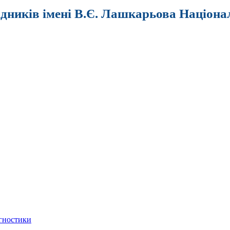
ідників імені В.Є. Лашкарьова Націона
агностики