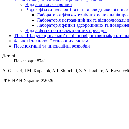
Відділ оптоелектроніки
Відділ фізики поверхні та напівпровідникової нано
Лабораторія фізико-технічних основ напівпро
Лабораторія нетрадиційних та відновлювальни
Лабораторія фізики адсорбційних та поверхне
Відділ фізики оптоелектронних приладів
ТГц- і ІЧ- функціональної напівпровідникової мікро- та 
Фізики і технології сенсорних систем
Перспективні та інноваційні розробки
Деталі
Перегляди: 8741
A. Gaspari, I.M. Kupchak, A.I. Shkrebtii, Z.A. Ibrahim, A. Kazakevit
ІФН НАН України ®2026