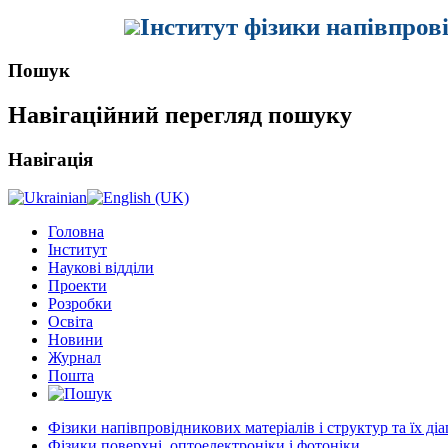
Інститут фізики напівпров
Пошук
Навігаційний перегляд пошуку
Навігація
Головна
Інститут
Наукові відділи
Проекти
Розробки
Освіта
Новини
Журнал
Пошта
Фізики напівпровідникових матеріалів і структур та їх ді
Фізики поверхні, оптоелектроніки і фотоніки