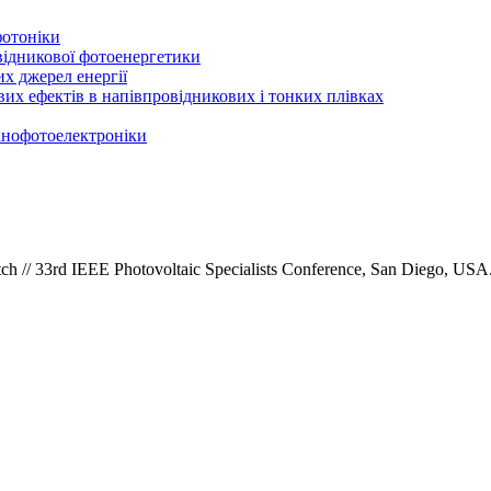
фотоніки
відникової фотоенергетики
х джерел енергії
вих ефектів в напівпровідникових і тонких плівках
нанофотоелектроніки
ch // 33rd IEEE Photovoltaic Specialists Conference, San Diego, USA. 