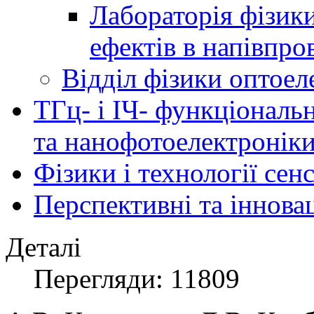
Лабораторія фізик
ефектів в напівпро
Відділ фізики оптоел
ТГц- і ІЧ- функціональ
та нанофотоелектронік
Фізики і технології се
Перспективні та іннова
Деталі
Перегляди: 11809