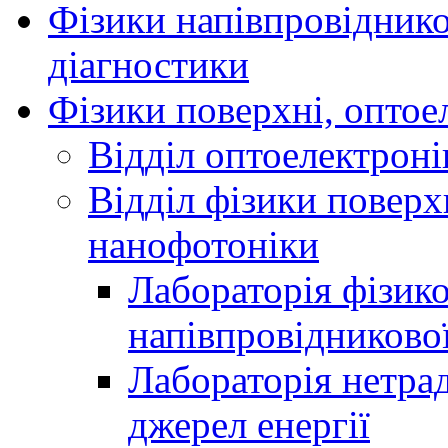
Фізики напівпровідников
діагностики
Фізики поверхні, оптое
Відділ оптоелектроні
Відділ фізики поверх
нанофотоніки
Лабораторія фізик
напівпровідниково
Лабораторія нетра
джерел енергії