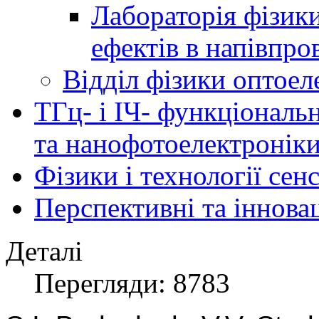
Лабораторія фізик
ефектів в напівпро
Відділ фізики оптоел
ТГц- і ІЧ- функціональ
та нанофотоелектронік
Фізики і технології се
Перспективні та іннова
Деталі
Перегляди: 8783