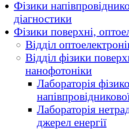
Фізики напівпровідников
діагностики
Фізики поверхні, оптое
Відділ оптоелектроні
Відділ фізики поверх
нанофотоніки
Лабораторія фізик
напівпровідниково
Лабораторія нетра
джерел енергії