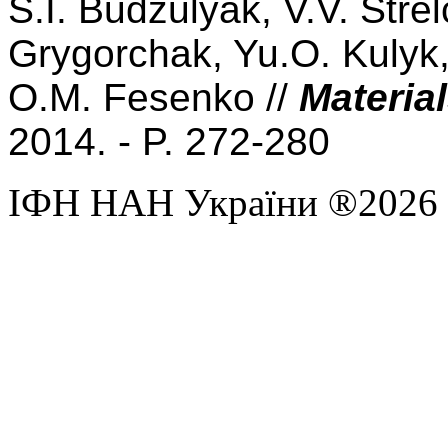
S.I. Budzulyak,
V.V. Stre
Grygorchak, Yu.O. Kulyk,
O.M. Fesenko //
Materia
2014. - P
. 272-280
ІФН НАН України ®2026