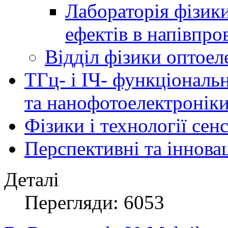
Лабораторія фізик
ефектів в напівпро
Відділ фізики оптоел
ТГц- і ІЧ- функціональ
та нанофотоелектронік
Фізики і технології се
Перспективні та іннова
Деталі
Перегляди: 6053