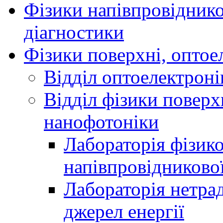
Фізики напівпровідников
діагностики
Фізики поверхні, оптое
Відділ оптоелектроні
Відділ фізики поверх
нанофотоніки
Лабораторія фізик
напівпровідниково
Лабораторія нетра
джерел енергії