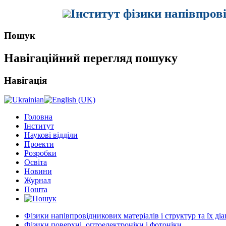
Інститут фізики напівпров
Пошук
Навігаційний перегляд пошуку
Навігація
Головна
Інститут
Наукові відділи
Проекти
Розробки
Освіта
Новини
Журнал
Пошта
Фізики напівпровідникових матеріалів і структур та їх ді
Фізики поверхні, оптоелектроніки і фотоніки