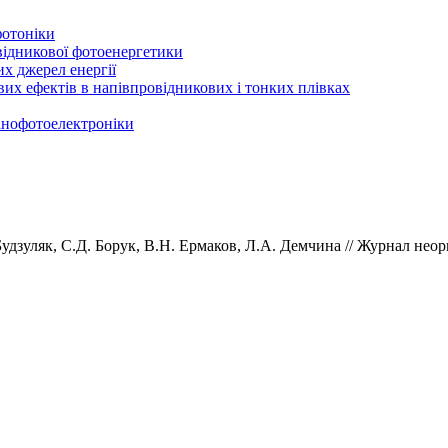
фотоніки
відникової фотоенергетики
х джерел енергії
вих ефектів в напівпровідникових і тонких плівках
нанофотоелектроніки
зуляк, С.Д. Борук, В.Н. Ермаков, Л.А. Демчина // Журнал неорга