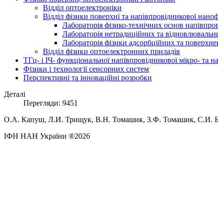
Відділ оптоелектроніки
Відділ фізики поверхні та напівпровідникової нано
Лабораторія фізико-технічних основ напівпро
Лабораторія нетрадиційних та відновлювальни
Лабораторія фізики адсорбційних та поверхне
Відділ фізики оптоелектронних приладів
ТГц- і ІЧ- функціональної напівпровідникової мікро- та 
Фізики і технології сенсорних систем
Перспективні та інноваційні розробки
Деталі
Перегляди: 9451
О.А. Капуш, Л.И. Трищук, В.Н. Томашик, З.Ф. Томашик, С.И. Буд
ІФН НАН України ®2026