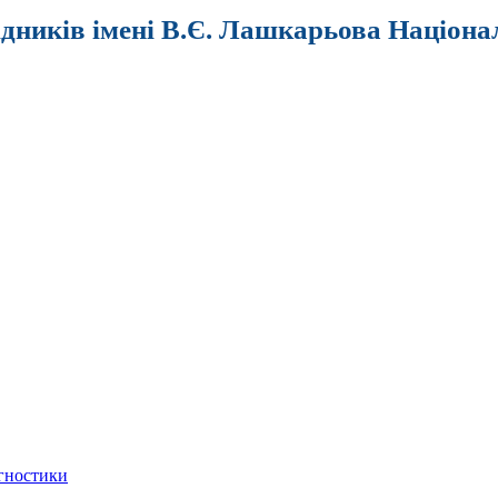
ідників імені В.Є. Лашкарьова Націона
агностики