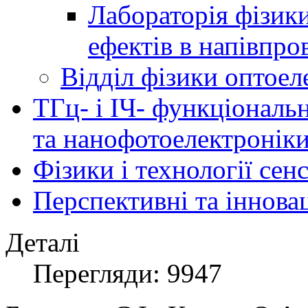
Лабораторія фізик
ефектів в напівпро
Відділ фізики оптоел
ТГц- і ІЧ- функціональ
та нанофотоелектронік
Фізики і технології се
Перспективні та іннова
Деталі
Перегляди: 9947