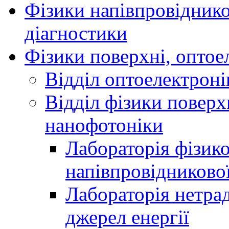
Фізики напівпровідников
діагностики
Фізики поверхні, оптое
Відділ оптоелектроні
Відділ фізики поверх
нанофотоніки
Лабораторія фізик
напівпровідниково
Лабораторія нетра
джерел енергії