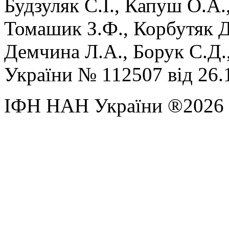
Будзуляк С.І., Капуш О.А.
Томашик З.Ф., Корбутяк Д
Демчина Л.А., Борук С.Д.,
України № 112507 від 26.
ІФН НАН України ®2026