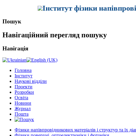
Інститут фізики напівпров
Пошук
Навігаційний перегляд пошуку
Навігація
Головна
Інститут
Наукові відділи
Проекти
Розробки
Освіта
Новини
Журнал
Пошта
Фізики напівпровідникових матеріалів і структур та їх ді
Фізики поверхні, оптоелектроніки і фотоніки