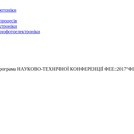
фотоніки
процесів
ектроніки
нанофотоелектроніки
 програма НАУКОВО-ТЕХНІЧНОЇ КОНФЕРЕНЦІЇ ФЕЕ::201
7
“
Ф