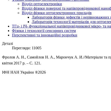
Відділ оптоелектроніки
Відділ фізики поверхні та напівпровідникової нано
Відділ фізики оптоелектронних приладів
Лабораторія фізики дефектів і нерівноважних 
Лабораторія технології матеріалів для оптоел
ТГц- і ІЧ- функціональної напівпровідникової мікро- та 
Фізики і технології сенсорних систем
Перспективні та інноваційні розробки
Деталі
Перегляди: 11005
Фролов А. Н., Самойлов Н. А., Марончук А. И.//
Матеріали та
квітня
2017
р
. – С.
121
.
ІФН НАН України ®2026