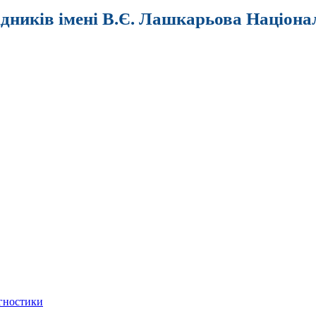
ідників імені В.Є. Лашкарьова Націона
агностики