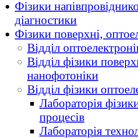
Фізики напівпровідников
діагностики
Фізики поверхні, оптое
Відділ оптоелектроні
Відділ фізики поверх
нанофотоніки
Відділ фізики оптоел
Лабораторія фізики
процесів
Лабораторія технол