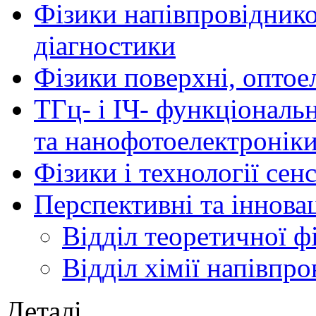
Фізики напівпровідников
діагностики
Фізики поверхні, оптое
ТГц- і ІЧ- функціональ
та нанофотоелектронік
Фізики і технології се
Перспективні та іннова
Відділ теоретичної ф
Відділ хімії напівпро
Деталі