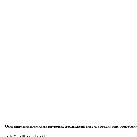
Основними напрямками наукових досліджень і науково­технічних розробок 
II
VI
III
V
IV
VI