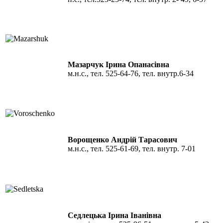
Мазарчук Ірина Опанасівна
м.н.с., тел. 525-64-76, тел. внутр.6-34
Ворощенко Андрій Тарасович
м.н.с., тел. 525-61-69, тел. внутр. 7-01
Седлецька Ірина Іванівна