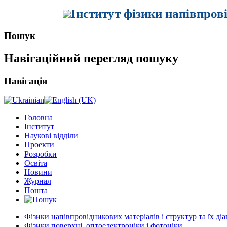
Інститут фізики напівпров
Пошук
Навігаційний перегляд пошуку
Навігація
Головна
Інститут
Наукові відділи
Проекти
Розробки
Освіта
Новини
Журнал
Пошта
Фізики напівпровідникових матеріалів і структур та їх ді
Фізики поверхні, оптоелектроніки і фотоніки