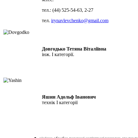
тел.: (44) 525-54-63, 2-27
тел.
irynavlevchenko@gmail.com
Довгодько Тетяна Віталіївна
інж. І категорії.
Яшин Адольф Іванович
технік І категорії