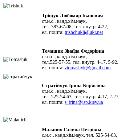
Тріщук Любомир Іванович
ст.н.с., канд.хім.наук,
тел. 383-67-08, тел. внутр. 4-22,
ел. пошта:
trishchukli@ukr.net
Томашик Зінаїда Федорівна
ст.н.с., канд.хім.наук,
тел.525-57-55, тел. внутр. 4-17, 5-92,
ел. пошта:
ztomashyk@gmail.com
Стратійчук Ірина Борисівна
ст.н.с., канд.хім.наук,
тел. 525-54-63, тел. внутр. 4-17, 2-27,
ел. пошта:
s_irina@isp.kiev.ua
Маланич Галина Петрівна
c.н.с., канд.хім.наук, тел. 525-54-63,