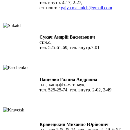
тел. внутр. 4-17, 2-27,
ел. пошта:
galya.malanich@gmail.com
Сукач Андрій Васильович
ст.н.с.,
тел. 525-61-69, тел. внутр.7-01
Пащенко Галина Андріївна
н.с., канд.фіз.-мат.наук,
тел. 525-25-74, тел. внутр. 2-02, 2-49
Кравецький Михайло Юрійович
н.с., тел.525-25-74, тел. внутр. 2- 49, 6-57