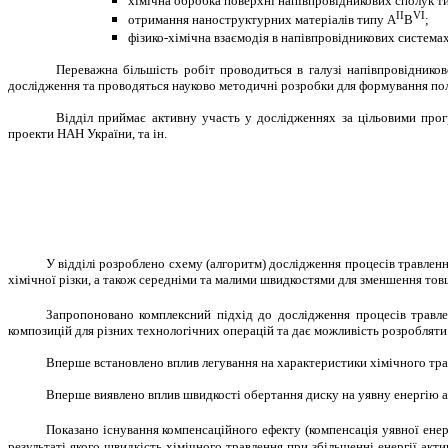
хімічна обробка поверхні напівпровідникових сполук т
II
VI
отримання наноструктурних матеріалів типу A
B
;
фізико-хімічна взаємодія в напівпровідникових системах
Переважна більшість робіт проводиться в галузі напівпровідников
дослідження та проводяться науково методичні розробки для формування пол
Відділ приймає активну участь у дослідженнях за цільовими прог
проекти НАН України, та ін.
У відділі розроблено схему (алгоритм) дослідження процесів травле
хімічної різки, а також середніми та малими швидкостями для зменшення тов
Запропоновано комплексний підхід до дослідження процесів травле
композицій для різних технологічних операцій та дає можливість розробляти
Вперше встановлено вплив легування на характеристики хімічного тра
Вперше виявлено вплив швидкості обертання диску на уявну енергію а
Показано існування компенсаційного ефекту (компенсація уявної енер
результаті якого швидкість хімічного травлення при збільшенні енергії акт