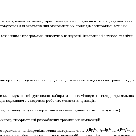
, мікро-, нано- та молекулярної електроніки. Здійснюються фундаментальні
товуються для виготовлення різноманітних приладів електронної техніки.
технічними програмами, виконував конкурсні інноваційні науково-технічні
аїни при розробці активних середовищ з великими швидкостями травлення для
воляє науково обґрунтовано вибирати і оптимізовувати склади травильних
 для подальшого створення робочих елементів приладів.
в, що можуть бути використані для хіміко-динамічного полірування).
тичному використанні розроблених травильних композицій.
II
VI
III
V
IV
VI
го травлення напівпровідникових матеріалів типу
A
B
,
A
B
та
A
B
, в
більшуватися. Встановлено, що на компенсаційну залежність впливає характер