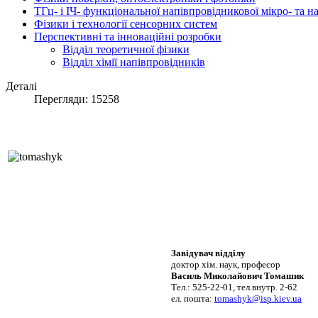
ТГц- і ІЧ- функціональної напівпровідникової мікро- та 
Фізики і технології сенсорних систем
Перспективні та інноваційні розробки
Відділ теоретичної фізики
Відділ хімії напівпровідників
Деталі
Перегляди: 15258
Завідувач відділу
доктор хім. наук, професор
Василь Миколайович Томашик
Тел.: 525-22-01, тел.внутр. 2-62
ел. пошта:
tomashyk@isp.kiev.ua