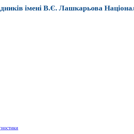
ідників імені В.Є. Лашкарьова Націона
агностики