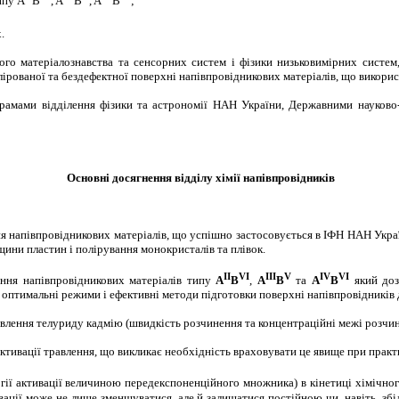
ипу A
B
, A
B
, A
B
;
.
ого матеріалознавства та сенсорних систем і фізики низьковимірних систем
ірованої та бездефектної поверхні напівпровідникових матеріалів, що викорис
рамами відділення фізики та астрономії НАН України, Державними науково-
Основні досягнення відділу хімії напівпровідників
ння напівпровідникових матеріалів, що успішно застосовується в ІФН НАН Укр
щини пластин і полірування монокристалів та плівок.
II
VI
III
V
IV
VI
ння напівпровідникових матеріалів типу
A
B
,
A
B
та
A
B
який доз
 оптимальні режими і ефективні методи підготовки поверхні напівпровідників
влення телуриду кадмію (швидкість розчинення та концентраційні межі розчині
ктивації травлення, що викликає необхідність враховувати це явище при прак
гії активації величиною передекспоненційного множника) в кінетиці хімічно
ивації може не лише зменшуватися, але й залишатися постійною чи, навіть, з