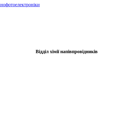
нанофотоелектроніки
Відділ хімії напівпровідників